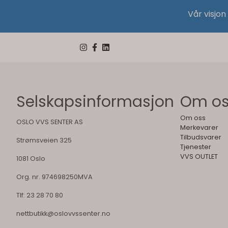
Vår visjon
Selskapsinformasjon
Om o
Om oss
OSLO VVS SENTER AS
Merkevarer
Tilbudsvarer
Strømsveien 325
Tjenester
VVS OUTLET
1081 Oslo
Org. nr. 974698250MVA
Tlf:
23 28 70 80
nettbutikk@oslovvssenter.no