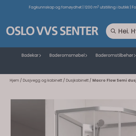
Hopp til innhold
2
Fagkunnskap og fornøydhet | 1200 m
utstilling i butikk | F
Badekar
Baderomsmøbel
Baderomstilbehør
Hjem
/
Dusjvegg og kabinett
/
Dusjkabinett
/
Macro Flow Semi dus