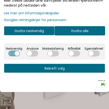
eller trekke tilbake dine samtykker via lenken «personvern»
nederst på nettsiden vår.
Les mer om informasjonskapsler
Googles retningslinjer for personvern
Godta nødvendig
Godta alle
Nødvendig
Analyse
Markedsføring
Målrettet
Egendefinert
Bekreft valg
Drevet av