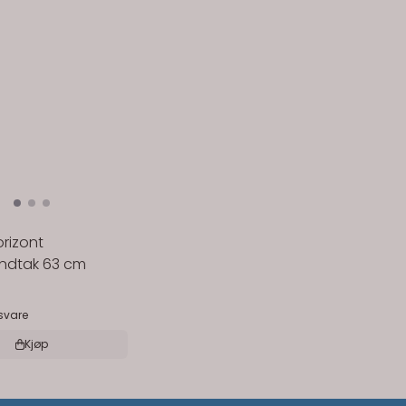
rizont
ndtak 63 cm
-
gsvare
Kjøp