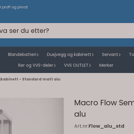
or proff og privat
Blandebatteri
Dusjvegg og kabinett
Servant
To
Rør og VVS-deler
VVS OUTLET
Merker
jkabinett - Standard matt alu
Macro Flow Sem
alu
Art.nr:
Flow_alu_std