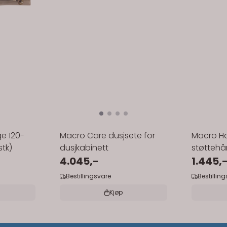
ge 120-
Macro Care dusjsete for
Macro Ho
stk)
dusjkabinett
støttehå
4.045,-
1.445,
Bestillingsvare
Bestillin
Kjøp