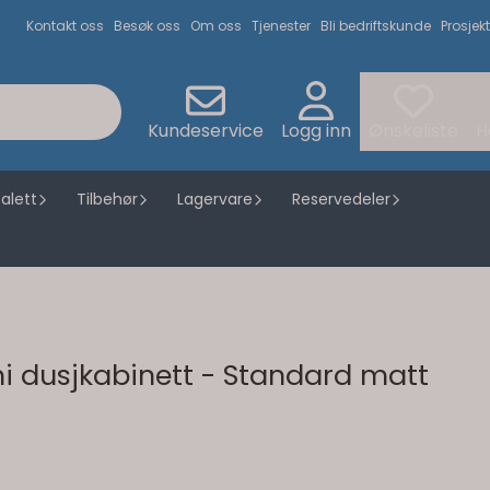
Kontakt oss
Besøk oss
Om oss
Tjenester
Bli bedriftskunde
Prosjekt
Kundeservice
Logg inn
Ønskeliste
H
alett
Tilbehør
Lagervare
Reservedeler
i dusjkabinett - Standard matt