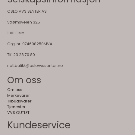
OSLO VVS SENTER AS
Strømsveien 325
1081 Oslo
Org. nr. 974698250MVA
Tlf:
23 28 70 80
nettbutikk@oslovvssenter.no
Om oss
Om oss
Merkevarer
Tilbudsvarer
Tjenester
VVS OUTLET
Kundeservice