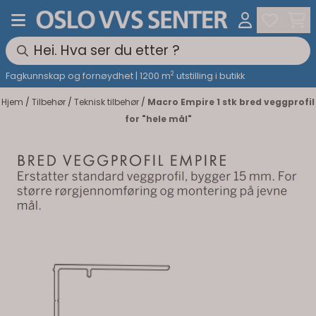
Hopp til innhold
2
Fagkunnskap og fornøydhet | 1200 m
utstilling i butikk
Hjem
/
Tilbehør
/
Teknisk tilbehør
/
Macro Empire 1 stk bred veggprofil
for "hele mål"