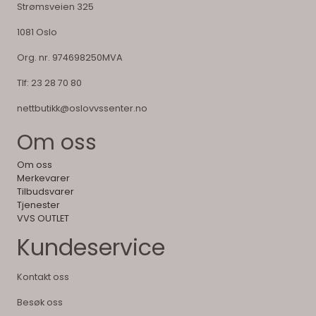
Strømsveien 325
1081 Oslo
Org. nr. 974698250MVA
Tlf:
23 28 70 80
nettbutikk@oslovvssenter.no
Om oss
Om oss
Merkevarer
Tilbudsvarer
Tjenester
VVS OUTLET
Kundeservice
Kontakt oss
Besøk oss