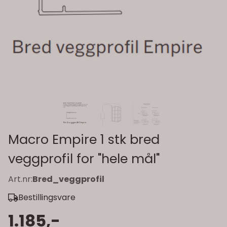
Macro Empire 1 stk bred
veggprofil for "hele mål"
Art.nr:
Bred_veggprofil
Bestillingsvare
1.185,-