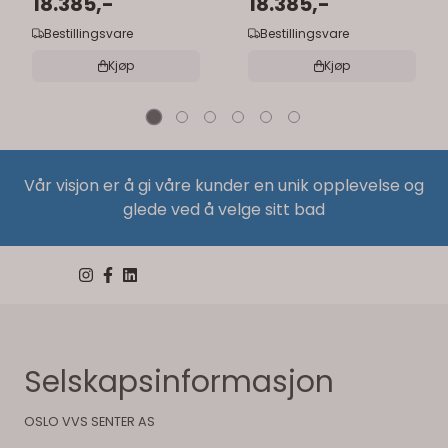
glass med sprosser
18.385,-
glass uten sprosser
18.385,-
Bestillingsvare
Bestillingsvare
Kjøp
Kjøp
Vår visjon er å gi våre kunder en unik opplevelse og
glede ved å velge sitt bad
Selskapsinformasjon
OSLO VVS SENTER AS