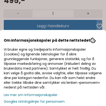
495,-
-
+
Legg i handlekurv
Trygg handel med Klarna/Vipps
Om informasjonskapsler på dette nettstedet
Rask levering av lagervarer
Vi bruker egne og tredjeparts informasjonskapsler
(cookies) og lignende teknologier for å sikre
Halv pris på frakt
grunnleggende funksjoner, generere statistikk, og for å
tilpasse markedsføring og annonser (inkludert deling av
brukerdata med partnere). Samtykket er helt frivillig. Du
kan velge å godta alle, avvise valgfrie, eller tilpasse valgene
Informasjon
dine per kategori nedenfor. Du kan når som helst endre
eller trekke tilbake dine samtykker via lenken «personvern»
nederst på nettsiden vår.
Produsent
Les mer om informasjonskapsler
Googles retningslinjer for personvern