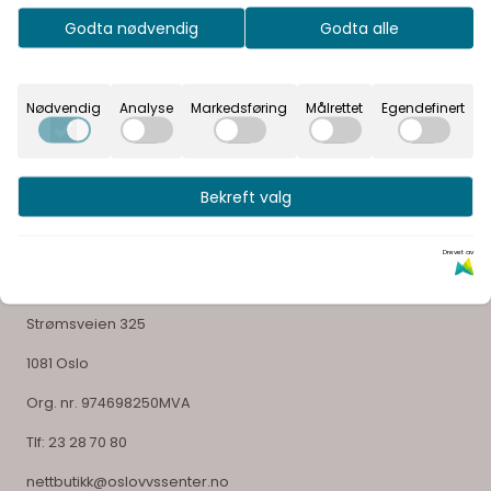
Vår visjon er å gi våre kunder en unik opplevelse og
Godta nødvendig
Godta alle
glede ved å velge sitt bad
Nødvendig
Analyse
Markedsføring
Målrettet
Egendefinert
Bekreft valg
Selskapsinformasjon
Drevet av
OSLO VVS SENTER AS
Strømsveien 325
1081 Oslo
Org. nr. 974698250MVA
Tlf:
23 28 70 80
nettbutikk@oslovvssenter.no