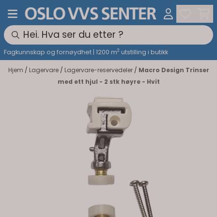
Hopp til innhold
2
Fagkunnskap og fornøydhet | 1200 m
utstilling i butikk
Hjem
/
Lagervare
/
Lagervare-reservedeler
/
Macro Design Trinser
med ett hjul - 2 stk høyre - Hvit