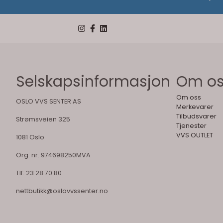
Selskapsinformasjon
Om o
Om oss
OSLO VVS SENTER AS
Merkevarer
Tilbudsvarer
Strømsveien 325
Tjenester
VVS OUTLET
1081 Oslo
Org. nr. 974698250MVA
Tlf:
23 28 70 80
nettbutikk@oslovvssenter.no