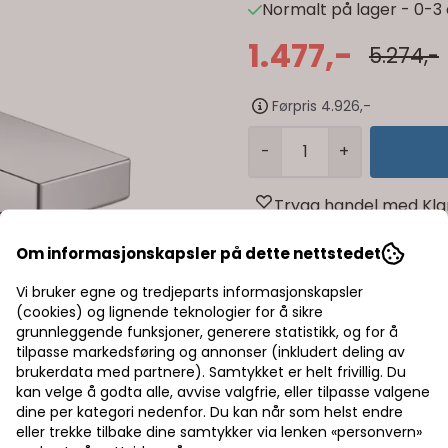
Normalt på lager - 0-3 
1.477,-
5.274,-
Førpris 4.926,-
-
+
Trygg handel med Kla
Rask levering av lage
Om informasjonskapsler på dette nettstedet
Halv pris på frakt
Vi bruker egne og tredjeparts informasjonskapsler
(cookies) og lignende teknologier for å sikre
grunnleggende funksjoner, generere statistikk, og for å
tilpasse markedsføring og annonser (inkludert deling av
brukerdata med partnere). Samtykket er helt frivillig. Du
kan velge å godta alle, avvise valgfrie, eller tilpasse valgene
dine per kategori nedenfor. Du kan når som helst endre
eller trekke tilbake dine samtykker via lenken «personvern»