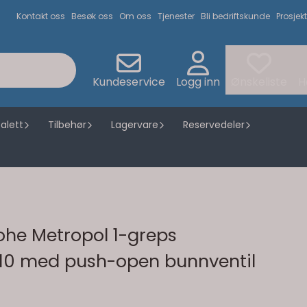
Kontakt oss
Besøk oss
Om oss
Tjenester
Bli bedriftskunde
Prosjekt
Kundeservice
Logg inn
Ønskeliste
H
alett
Tilbehør
Lagervare
Reservedeler
ohe Metropol 1-greps
110 med push-open bunnventil