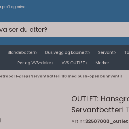
or proff og privat
Blandebatteri
Dusjvegg og kabinett
Servant
To
Rør og VVS-deler
VVS OUTLET
Merker
tropol 1-greps Servantbatteri 110 med push-open bunnventil
OUTLET: Hansgr
Servantbatteri 
Art.nr:
32507000_outlet