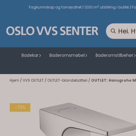
Hopp til innhold
2
Fagkunnskap og fornøydhet | 1200 m
utstilling i butikk | F
Badekar
Baderomsmøbel
Baderomstilbehør
Hjem
/
VVS OUTLET
/
OUTLET-blandebatteri
/
OUTLET: Hansgrohe Me
-72%