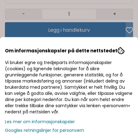
-
+
Legg i handlekurv
Trygg handel med Klarna/Vipps
Om informasjonskapsler på dette nettstedet
Rask levering av lagervarer
Vi bruker egne og tredjeparts informasjonskapsler
(cookies) og lignende teknologier for å sikre
Halv pris på frakt
grunnleggende funksjoner, generere statistikk, og for å
tilpasse markedsføring og annonser (inkludert deling av
brukerdata med partnere). Samtykket er helt frivillig. Du
kan velge å godta alle, avvise valgfrie, eller tilpasse valgene
Informasjon
dine per kategori nedenfor. Du kan når som helst endre
eller trekke tilbake dine samtykker via lenken «personvern»
Produsent
nederst på nettsiden vår.
Les mer om informasjonskapsler
Googles retningslinjer for personvern