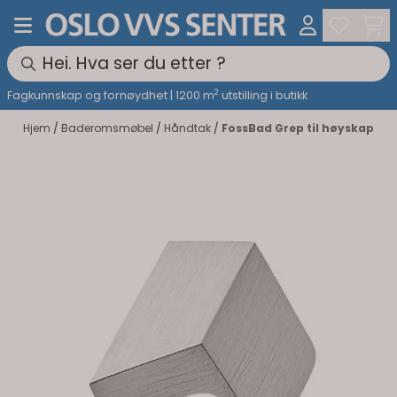
Hopp til innhold
2
Fagkunnskap og fornøydhet | 1200 m
utstilling i butikk
Hjem
/
Baderomsmøbel
/
Håndtak
/
FossBad Grep til høyskap