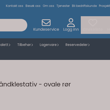
Kontakt oss
Besøk oss
Om oss
Tjenester
Bli bedriftskunde
Prosjekt
Kundeservice
Logg inn
Ønskeliste
H
alett
Tilbehør
Lagervare
Reservedeler
ndklestativ - ovale rør