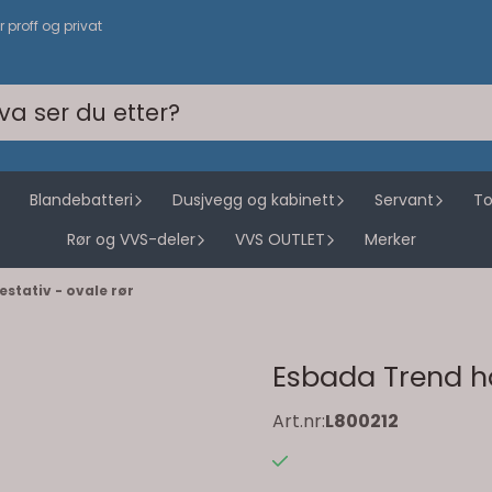
or proff og privat
Blandebatteri
Dusjvegg og kabinett
Servant
To
Rør og VVS-deler
VVS OUTLET
Merker
stativ - ovale rør
Esbada Trend hå
Art.nr:
L800212