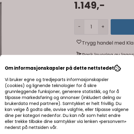
1.149,-
-
+
Trygg handel med Kla
Rask levering av lage
Halv pris på frakt
Om informasjonskapsler på dette nettstedet
Vi bruker egne og tredjeparts informasjonskapsler
(cookies) og lignende teknologier for å sikre
grunnleggende funksjoner, generere statistikk, og for å
tilpasse markedsføring og annonser (inkludert deling av
brukerdata med partnere). Samtykket er helt frivillig. Du
kan velge å godta alle, avvise valgfrie, eller tilpasse valgene
dine per kategori nedenfor. Du kan når som helst endre
eller trekke tilbake dine samtykker via lenken «personvern»
nederst på nettsiden vår.