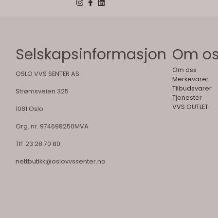
Selskapsinformasjon
Om o
Om oss
OSLO VVS SENTER AS
Merkevarer
Tilbudsvarer
Strømsveien 325
Tjenester
VVS OUTLET
1081 Oslo
Org. nr. 974698250MVA
Tlf:
23 28 70 80
nettbutikk@oslovvssenter.no