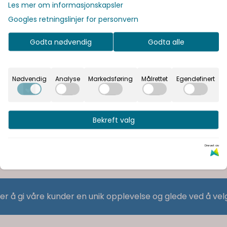
Les mer om informasjonskapsler
Googles retningslinjer for personvern
Godta nødvendig
Godta alle
Nødvendig
Analyse
Markedsføring
Målrettet
Egendefinert
Bekreft valg
Drevet av
 er å gi våre kunder en unik opplevelse og glede ved å vel