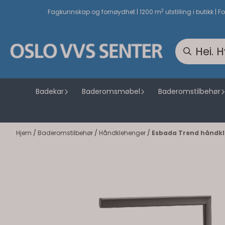
Hopp til innhold
2
Fagkunnskap og fornøydhet | 1200 m
utstilling i butikk | F
Badekar
Baderomsmøbel
Baderomstilbehør
Hjem
/
Baderomstilbehør
/
Håndklehenger
/
Esbada Trend håndkle