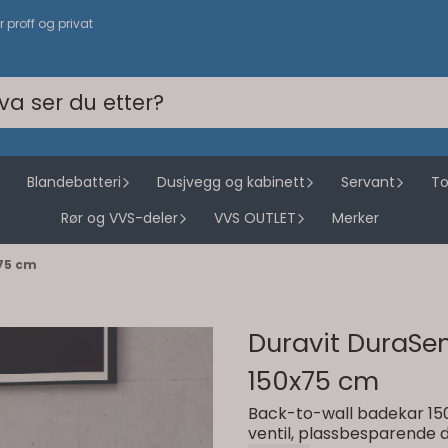
or proff og privat
Blandebatteri
Dusjvegg og kabinett
Servant
To
Rør og VVS-deler
VVS OUTLET
Merker
75 cm
Duravit DuraSe
150x75 cm
Back-to-wall badekar 150
ventil, plassbesparende d