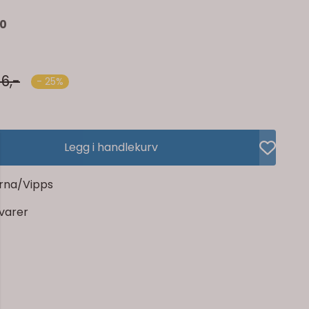
0
6,-
- 25%
Legg i handlekurv
rna/Vipps
rvarer