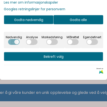
Les mer om informasjonskapsler
Googles retningslinjer for personvern
Godta nødvendig
Godta alle
Nødvendig
Analyse
Markedsføring
Målrettet
Egendefinert
Bekreft valg
Drevet av
 er å gi våre kunder en unik opplevelse og glede ved å vel