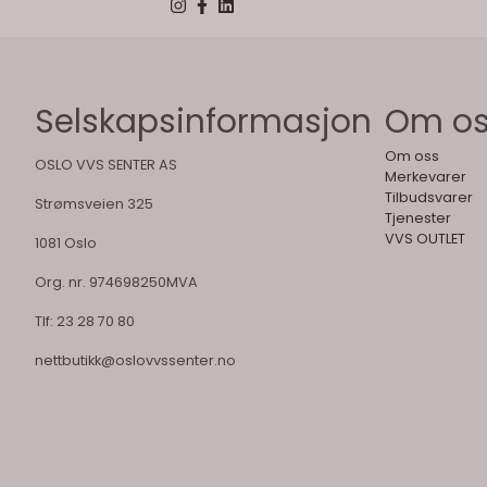
Selskapsinformasjon
Om o
Om oss
OSLO VVS SENTER AS
Merkevarer
Tilbudsvarer
Strømsveien 325
Tjenester
VVS OUTLET
1081 Oslo
Org. nr. 974698250MVA
Tlf:
23 28 70 80
nettbutikk@oslovvssenter.no