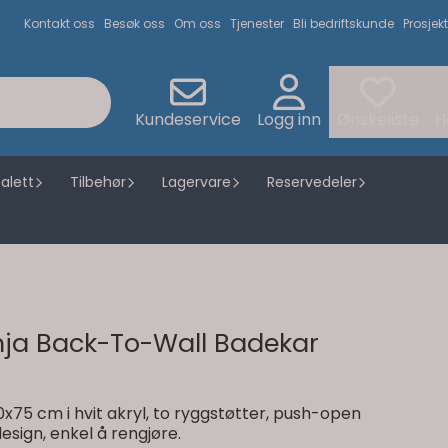
Kontakt oss
Besøk oss
Om oss
Tjenester
Bli bedriftskunde
Prosjekt
Kundeservice
Logg inn
Ønskeliste
H
alett
Tilbehør
Lagervare
Reservedeler
nja Back-To-Wall Badekar
x75 cm i hvit akryl, to ryggstøtter, push-open
esign, enkel å rengjøre.