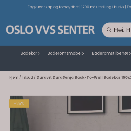
Hopp til innhold
2
Fagkunnskap og fornøydhet | 1200 m
utstilling i butikk | F
Badekar
Baderomsmøbel
Baderomstilbehør
Hjem
/
Tilbud
/
Duravit DuraSenja Back-To-Wall Badekar 150x
-25%