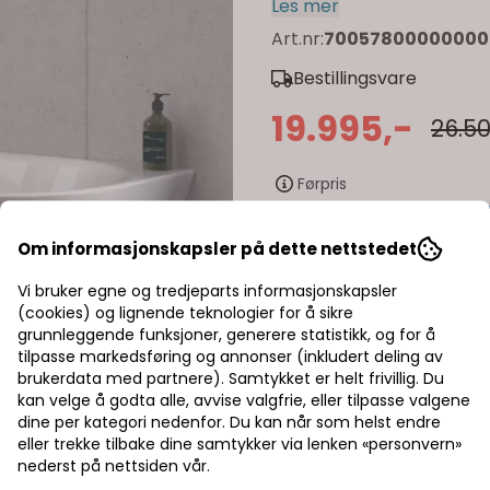
Les mer
Art.nr:
70057800000000
Bestillingsvare
19.995,-
26.50
Førpris
-
+
Om informasjonskapsler på dette nettstedet
Vi bruker egne og tredjeparts informasjonskapsler
Trygg handel med Kla
(cookies) og lignende teknologier for å sikre
grunnleggende funksjoner, generere statistikk, og for å
Rask levering av lage
tilpasse markedsføring og annonser (inkludert deling av
brukerdata med partnere). Samtykket er helt frivillig. Du
Halv pris på frakt
kan velge å godta alle, avvise valgfrie, eller tilpasse valgene
dine per kategori nedenfor. Du kan når som helst endre
eller trekke tilbake dine samtykker via lenken «personvern»
nederst på nettsiden vår.