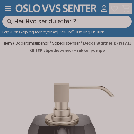
Hopp til innhold
2
Fagkunnskap og fornøydhet | 1200 m
utstilling i butikk
Hjem
/
Baderomstilbehør
/
Såpedispenser
/
Decor Walther KRISTALL
KR SSP såpedispenser - nikkel pumpe