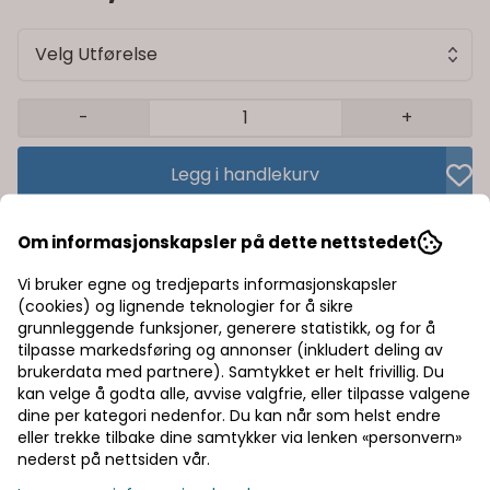
Velg Utførelse
-
+
Legg i handlekurv
Trygg handel med Klarna/Vipps
Om informasjonskapsler på dette nettstedet
Rask levering av lagervarer
Vi bruker egne og tredjeparts informasjonskapsler
(cookies) og lignende teknologier for å sikre
Halv pris på frakt
grunnleggende funksjoner, generere statistikk, og for å
tilpasse markedsføring og annonser (inkludert deling av
brukerdata med partnere). Samtykket er helt frivillig. Du
kan velge å godta alle, avvise valgfrie, eller tilpasse valgene
Informasjon
dine per kategori nedenfor. Du kan når som helst endre
eller trekke tilbake dine samtykker via lenken «personvern»
nederst på nettsiden vår.
Produsent