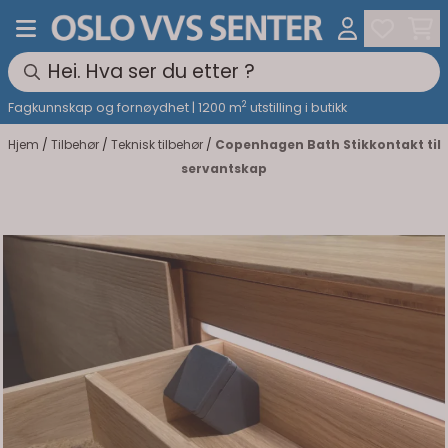
Hopp til innhold
2
Fagkunnskap og fornøydhet | 1200 m
utstilling i butikk
Hjem
/
Tilbehør
/
Teknisk tilbehør
/
Copenhagen Bath Stikkontakt til
servantskap