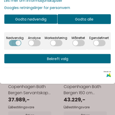
Les mer om informasjonskapsler
Googles retningslinjer for personvern
Godta nødvendig
Godta alle
Nødvendig
Analyse
Markedsføring
Målrettet
Egendefinert
Bekreft valg
Drevet av
Copenhagen Bath
Copenhagen Bath
Bergen Servantskap
Bergen 160 cm
120 cm
37.989,-
servantskap - to
43.229,-
skuffer
Bestillingsvare
Bestillingsvare