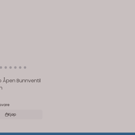
 Åpen Bunnventil
n
gsvare
Kjøp