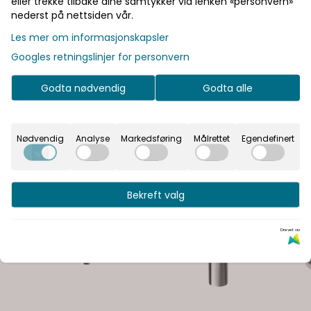
eller trekke tilbake dine samtykker via lenken «personvern»
nederst på nettsiden vår.
Les mer om informasjonskapsler
Googles retningslinjer for personvern
Godta nødvendig
Godta alle
Nødvendig
Analyse
Markedsføring
Målrettet
Egendefinert
Bekreft valg
Drevet av