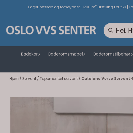
Hopp til innhold
2
Fagkunnskap og fornøydhet | 1200 m
utstilling i butikk | F
Badekar
Baderomsmøbel
Baderomstilbehør
Hjem
/
Servant
/
Toppmontert servant
/
Catalano Verso Servant 