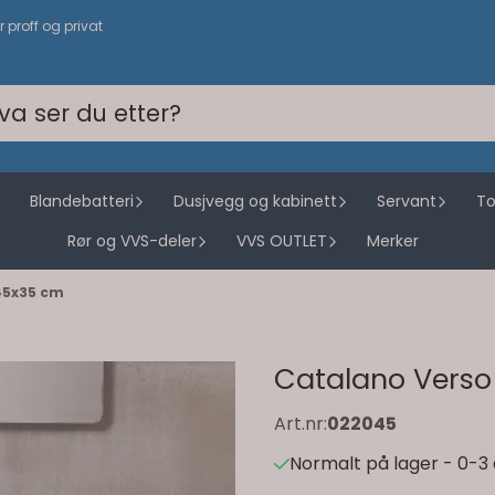
or proff og privat
Blandebatteri
Dusjvegg og kabinett
Servant
To
Rør og VVS-deler
VVS OUTLET
Merker
45x35 cm
Catalano Verso
Art.nr:
022045
Normalt på lager - 0-3 