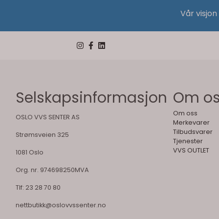
Vår visjon
Selskapsinformasjon
Om o
Om oss
OSLO VVS SENTER AS
Merkevarer
Tilbudsvarer
Strømsveien 325
Tjenester
VVS OUTLET
1081 Oslo
Org. nr. 974698250MVA
Tlf:
23 28 70 80
nettbutikk@oslovvssenter.no