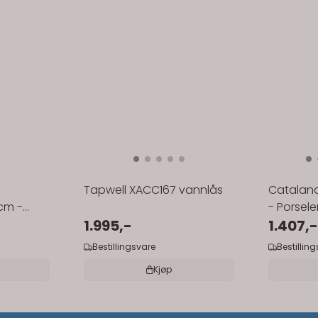
Tapwell XACC167 vannlås
Catalano
cm -
- Porsele
1.995,-
1.407,-
Bestillingsvare
Bestillin
Kjøp