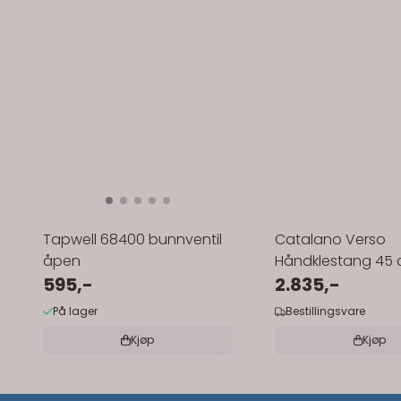
Tapwell 68400 bunnventil
Catalano Verso
åpen
Håndklestang 45 
595,-
Krom
2.835,-
På lager
Bestillingsvare
Kjøp
Kjøp