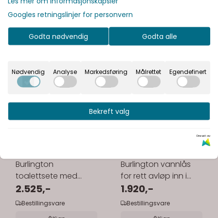
Les mer om informasjonskapsler
Googles retningslinjer for personvern
Godta nødvendig
Godta alle
Nødvendig
Analyse
Markedsføring
Målrettet
Egendefinert
Bekreft valg
Drevet av
Burlington
Burlington vannlås
toalettsete med
for rett avløp inn i
softclose - hengsler i
2.525,-
vegg - porselen
1.920,-
krom
Bestillingsvare
Bestillingsvare