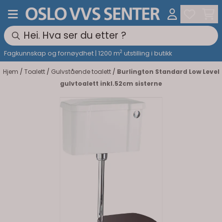
Hopp til innhold
2
Fagkunnskap og fornøydhet | 1200 m
utstilling i butikk
Hjem
/
Toalett
/
Gulvstående toalett
/
Burlington Standard Low Level
gulvtoalett inkl.52cm sisterne