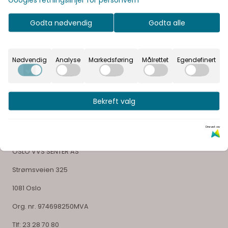
Godta nødvendig
Godta alle
Vår visjon er å gi våre kunder en unik opplevelse og
glede ved å velge sitt bad
Nødvendig
Analyse
Markedsføring
Målrettet
Egendefinert
Bekreft valg
Selskapsinformasjon
Drevet av
OSLO VVS SENTER AS
Strømsveien 325
1081 Oslo
Org. nr. 974698250MVA
Tlf:
23 28 70 80