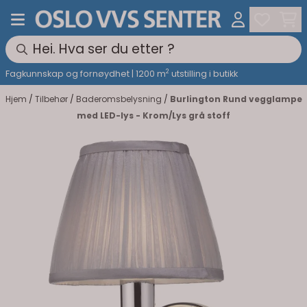
Hopp til innhold
2
Fagkunnskap og fornøydhet | 1200 m
utstilling i butikk
Hjem
/
Tilbehør
/
Baderomsbelysning
/
Burlington Rund vegglampe
med LED-lys - Krom/Lys grå stoff