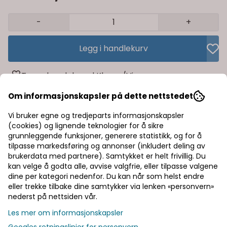
-
+
Legg i handlekurv
Trygg handel med Klarna/Vipps
Rask levering av lagervarer
Om informasjonskapsler på dette nettstedet
Vi bruker egne og tredjeparts informasjonskapsler
Halv pris på frakt
(cookies) og lignende teknologier for å sikre
grunnleggende funksjoner, generere statistikk, og for å
tilpasse markedsføring og annonser (inkludert deling av
Informasjon
brukerdata med partnere). Samtykket er helt frivillig. Du
kan velge å godta alle, avvise valgfrie, eller tilpasse valgene
dine per kategori nedenfor. Du kan når som helst endre
Produsent
eller trekke tilbake dine samtykker via lenken «personvern»
nederst på nettsiden vår.
Dokumenter
Les mer om informasjonskapsler
Googles retningslinjer for personvern