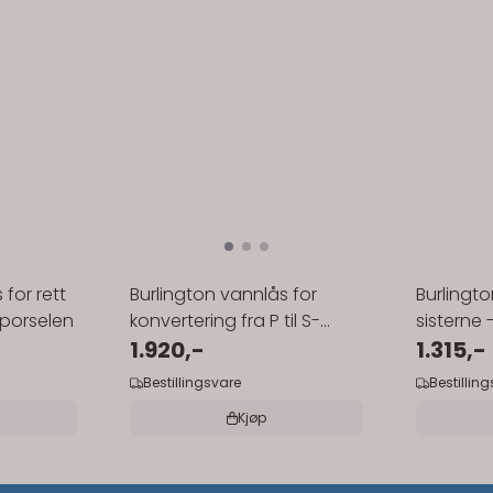
 for rett
Burlington vannlås for
Burlingt
 porselen
konvertering fra P til S-
sisterne 
avløp - porselen
1.920,-
1.315,-
Bestillingsvare
Bestillin
Kjøp