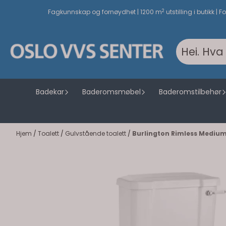
Hopp til innhold
2
Fagkunnskap og fornøydhet | 1200 m
utstilling i butikk | F
Badekar
Baderomsmøbel
Baderomstilbehør
Hjem
/
Toalett
/
Gulvstående toalett
/
Burlington Rimless Medium 