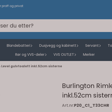
or proff og privat
Blandebatteri
Dusjvegg og kabinett
Servant
To
Rør og VVS-deler
VVS OUTLET
Merker
Level gulvtoalett inkl.52cm sisterne
Burlington Riml
inkl.52cm sister
Art.nr:
P20_C1_T33CHR