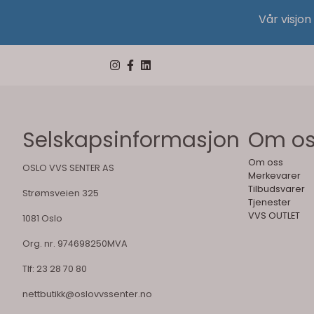
Vår visjon
Selskapsinformasjon
Om o
Om oss
OSLO VVS SENTER AS
Merkevarer
Tilbudsvarer
Strømsveien 325
Tjenester
VVS OUTLET
1081 Oslo
Org. nr. 974698250MVA
Tlf:
23 28 70 80
nettbutikk@oslovvssenter.no