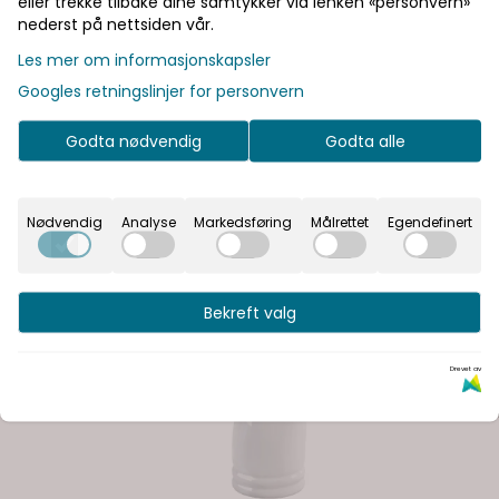
eller trekke tilbake dine samtykker via lenken «personvern»
nederst på nettsiden vår.
Les mer om informasjonskapsler
Googles retningslinjer for personvern
Godta nødvendig
Godta alle
Nødvendig
Analyse
Markedsføring
Målrettet
Egendefinert
Bekreft valg
Drevet av