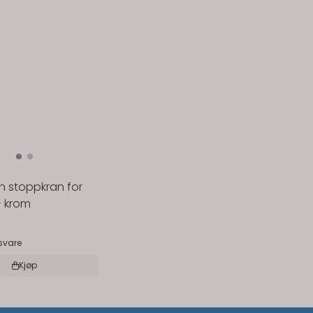
on stoppkran for
- krom
gsvare
Kjøp