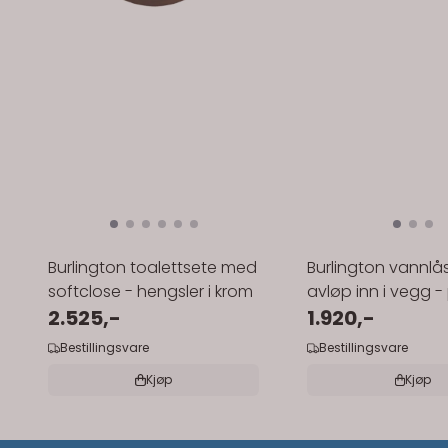
Burlington toalettsete med
Burlington vannlås
softclose - hengsler i krom
avløp inn i vegg -
2.525,-
1.920,-
Bestillingsvare
Bestillingsvare
Kjøp
Kjøp