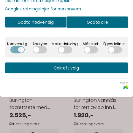
Les mer om informasjonskapsler
Googles retningslinjer for personvern
Godta nødvendig
Godta alle
Nødvendig
Analyse
Markedsføring
Målrettet
Egendefinert
Bekreft valg
Drevet av
Burlington
Burlington vannlås
toalettsete med
for rett avløp inn i
softclose - hengsler i
2.525,-
vegg - porselen
1.920,-
krom
Bestillingsvare
Bestillingsvare