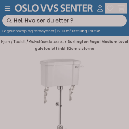
Hopp til innhold
2
Fagkunnskap og fornøydhet | 1200 m
utstilling i butikk
Hjem
/
Toalett
/
Gulvstående toalett
/
Burlington Regal Medium Level
gulvtoalett inkl.52cm sisterne