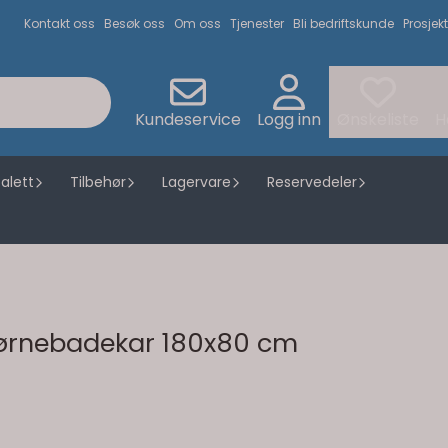
Kontakt oss
Besøk oss
Om oss
Tjenester
Bli bedriftskunde
Prosjekt
Kundeservice
Logg inn
Ønskeliste
H
alett
Tilbehør
Lagervare
Reservedeler
jørnebadekar 180x80 cm