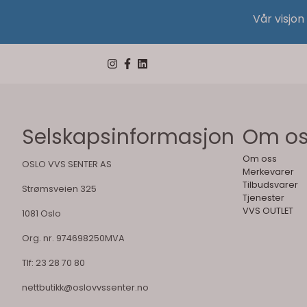
Vår visjon
Selskapsinformasjon
Om o
Om oss
OSLO VVS SENTER AS
Merkevarer
Tilbudsvarer
Strømsveien 325
Tjenester
VVS OUTLET
1081 Oslo
Org. nr. 974698250MVA
Tlf:
23 28 70 80
nettbutikk@oslovvssenter.no