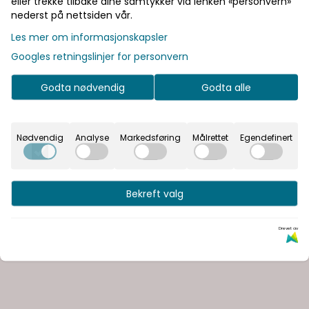
eller trekke tilbake dine samtykker via lenken «personvern»
nederst på nettsiden vår.
Les mer om informasjonskapsler
Googles retningslinjer for personvern
Godta nødvendig
Godta alle
Nødvendig
Analyse
Markedsføring
Målrettet
Egendefinert
Bekreft valg
Drevet av