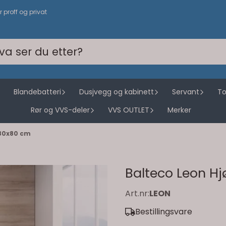
or proff og privat
Blandebatteri
Dusjvegg og kabinett
Servant
To
Rør og VVS-deler
VVS OUTLET
Merker
180x80 cm
Balteco Leon H
Art.nr:
LEON
Bestillingsvare