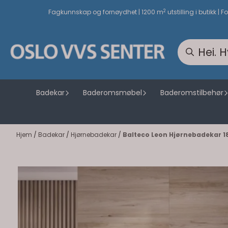
Hopp til innhold
2
Fagkunnskap og fornøydhet | 1200 m
utstilling i butikk | F
Badekar
Baderomsmøbel
Baderomstilbehør
Hjem
/
Badekar
/
Hjørnebadekar
/
Balteco Leon Hjørnebadekar 