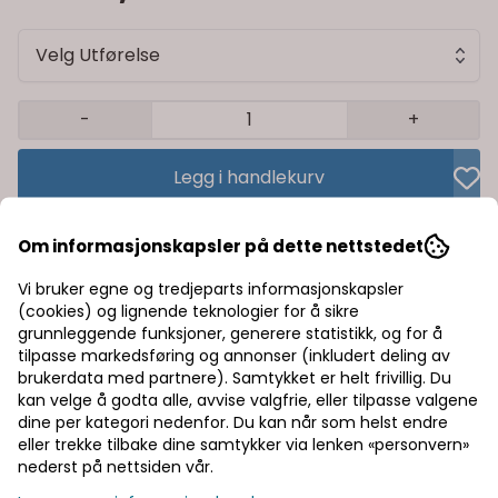
Velg Utførelse
-
+
Legg i handlekurv
Trygg handel med Klarna/Vipps
Om informasjonskapsler på dette nettstedet
Rask levering av lagervarer
Vi bruker egne og tredjeparts informasjonskapsler
(cookies) og lignende teknologier for å sikre
Halv pris på frakt
grunnleggende funksjoner, generere statistikk, og for å
tilpasse markedsføring og annonser (inkludert deling av
brukerdata med partnere). Samtykket er helt frivillig. Du
kan velge å godta alle, avvise valgfrie, eller tilpasse valgene
Informasjon
dine per kategori nedenfor. Du kan når som helst endre
eller trekke tilbake dine samtykker via lenken «personvern»
nederst på nettsiden vår.
Produsent