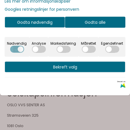
Les mer om informasjonskapsler
Dokumenter
Googles retningslinjer for personvern
Godta nødvendig
Godta alle
Vår visjon er å gi våre kunder en unik opplevelse og
glede ved å velge sitt bad
Nødvendig
Analyse
Markedsføring
Målrettet
Egendefinert
Bekreft valg
Drevet av
Selskapsinformasjon
OSLO VVS SENTER AS
Strømsveien 325
1081 Oslo