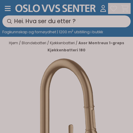
Hopp til innhold
2
Fagkunnskap og fornøydhet | 1200 m
utstilling i butikk
Hjem
/
Blandebatteri
/
Kjøkkenbatteri
/
Axor Montreux 1-greps
Kjøkkenbatteri 180