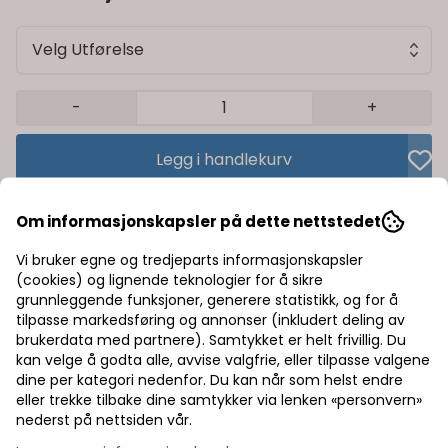
Velg Utførelse
-
+
Legg i handlekurv
Trygg handel med Klarna/Vipps
Om informasjonskapsler på dette nettstedet
Rask levering av lagervarer
Vi bruker egne og tredjeparts informasjonskapsler
(cookies) og lignende teknologier for å sikre
Halv pris på frakt
grunnleggende funksjoner, generere statistikk, og for å
tilpasse markedsføring og annonser (inkludert deling av
brukerdata med partnere). Samtykket er helt frivillig. Du
kan velge å godta alle, avvise valgfrie, eller tilpasse valgene
Informasjon
dine per kategori nedenfor. Du kan når som helst endre
eller trekke tilbake dine samtykker via lenken «personvern»
nederst på nettsiden vår.
Produsent