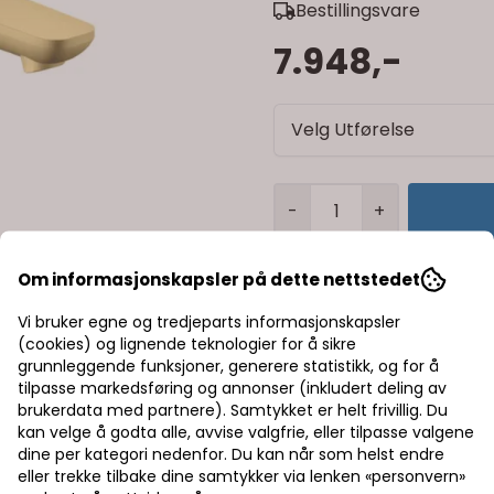
Bestillingsvare
7.948,-
Velg Utførelse
-
+
Trygg handel med Kla
Om informasjonskapsler på dette nettstedet
Rask levering av lage
Vi bruker egne og tredjeparts informasjonskapsler
(cookies) og lignende teknologier for å sikre
Halv pris på frakt
grunnleggende funksjoner, generere statistikk, og for å
tilpasse markedsføring og annonser (inkludert deling av
brukerdata med partnere). Samtykket er helt frivillig. Du
kan velge å godta alle, avvise valgfrie, eller tilpasse valgene
dine per kategori nedenfor. Du kan når som helst endre
eller trekke tilbake dine samtykker via lenken «personvern»