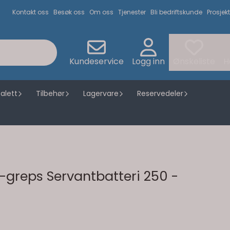
Kontakt oss
Besøk oss
Om oss
Tjenester
Bli bedriftskunde
Prosjekt
Kundeservice
Logg inn
Ønskeliste
H
alett
Tilbehør
Lagervare
Reservedeler
1-greps Servantbatteri 250 -