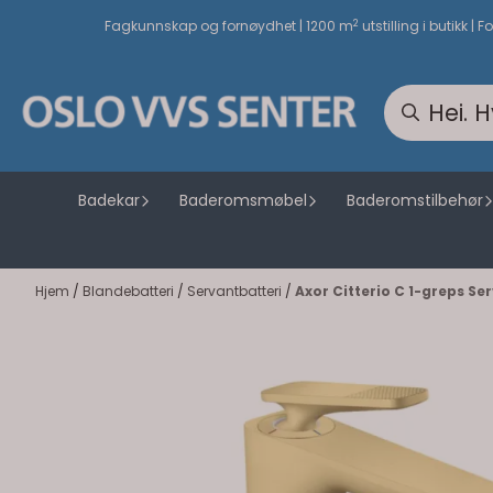
Hopp til innhold
2
Fagkunnskap og fornøydhet | 1200 m
utstilling i butikk | F
Badekar
Baderomsmøbel
Baderomstilbehør
Hjem
/
Blandebatteri
/
Servantbatteri
/
Axor Citterio C 1-greps Se