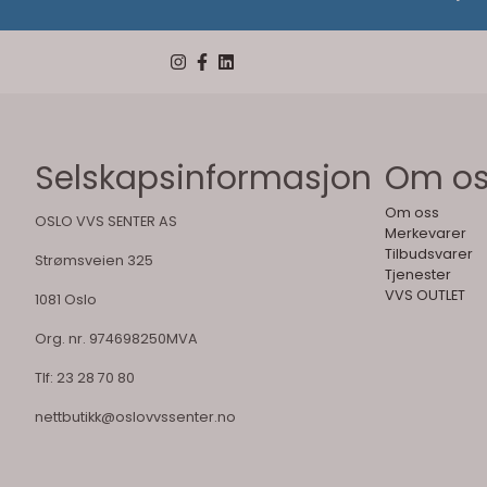
Selskapsinformasjon
Om o
Om oss
OSLO VVS SENTER AS
Merkevarer
Tilbudsvarer
Strømsveien 325
Tjenester
VVS OUTLET
1081 Oslo
Org. nr. 974698250MVA
Tlf:
23 28 70 80
nettbutikk@oslovvssenter.no