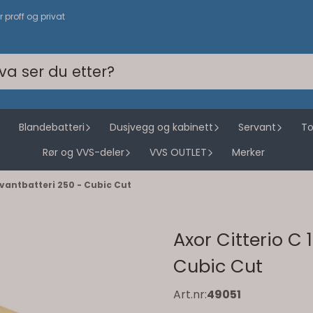
or proff og privat
Blandebatteri
Dusjvegg og kabinett
Servant
To
Rør og VVS-deler
VVS OUTLET
Merker
rvantbatteri 250 - Cubic Cut
Axor Citterio C 
Cubic Cut
Art.nr:
49051