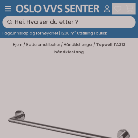
Hopp til innhold
2
Fagkunnskap og fornøydhet | 1200 m
utstilling i butikk
Hjem
/
Baderomstilbehør
/
Håndklehenger
/
Tapwell TA212
håndklestang