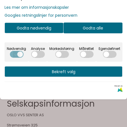
Produsent
Les mer om informasjonskapsler
Googles retningslinjer for personvern
Dokumenter
Godta nødvendig
Godta alle
Vår visjon er å gi våre kunder en unik opplevelse og
Nødvendig
Analyse
Markedsføring
Målrettet
Egendefinert
glede ved å velge sitt bad
Bekreft valg
Drevet av
Selskapsinformasjon
OSLO VVS SENTER AS
Strømsveien 325