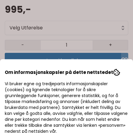
995,-
Velg Utførelse
-
+
Legg i handlekurv
Om informasjonskapsler på dette nettstedet
Trygg handel med Klarna/Vipps
Vi bruker egne og tredjeparts informasjonskapsler
Rask levering av lagervarer
(cookies) og lignende teknologier for å sikre
grunnleggende funksjoner, generere statistikk, og for å
Halv pris på frakt
tilpasse markedsføring og annonser (inkludert deling av
brukerdata med partnere). Samtykket er helt frivillig. Du
kan velge å godta alle, avvise valgfrie, eller tilpasse valgene
dine per kategori nedenfor. Du kan når som helst endre
Informasjon
eller trekke tilbake dine samtykker via lenken «personvern»
nederst på nettsiden vår.