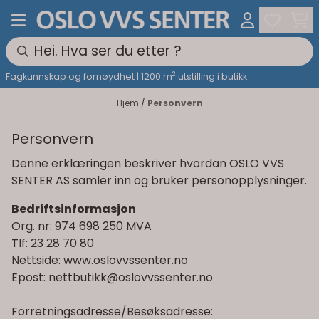
Hopp til innhold
2
Fagkunnskap og fornøydhet | 1200 m
utstilling i butikk
Hjem
/
Personvern
Personvern
Denne erklæringen beskriver hvordan OSLO VVS
SENTER AS samler inn og bruker personopplysninger.
Bedriftsinformasjon
Org. nr: 974 698 250 MVA
Tlf: 23 28 70 80
Nettside:
www.oslovvssenter.no
Epost:
nettbutikk@oslovvssenter.no
Forretningsadresse/Besøksadresse: