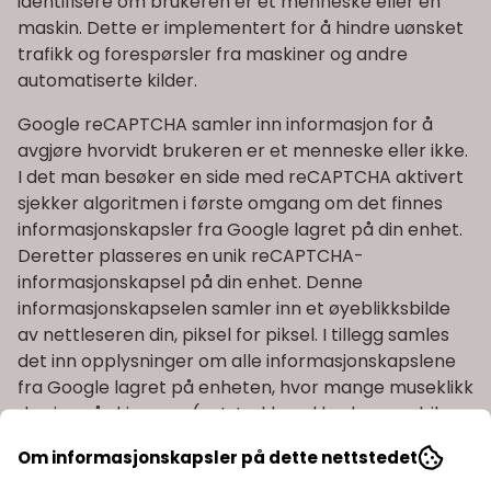
identifisere om brukeren er et menneske eller en
maskin. Dette er implementert for å hindre uønsket
trafikk og forespørsler fra maskiner og andre
automatiserte kilder.
Google reCAPTCHA samler inn informasjon for å
avgjøre hvorvidt brukeren er et menneske eller ikke.
I det man besøker en side med reCAPTCHA aktivert
sjekker algoritmen i første omgang om det finnes
informasjonskapsler fra Google lagret på din enhet.
Deretter plasseres en unik reCAPTCHA-
informasjonskapsel på din enhet. Denne
informasjonskapselen samler inn et øyeblikksbilde
av nettleseren din, piksel for piksel. I tillegg samles
det inn opplysninger om alle informasjonskapslene
fra Google lagret på enheten, hvor mange museklikk
du gjør på skjermen (evt. trykk ved bruk av mobil
enhet), sidens CSS-informasjon, datoen, din
Om informasjonskapsler på dette nettstedet
nettlesers språkinnstillinger, alle tillegg du har