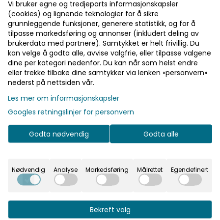
installert i nettleseren og alle javascript-objekter.
Vi bruker egne og tredjeparts informasjonskapsler
(cookies) og lignende teknologier for å sikre
Nyhetsbrev
grunnleggende funksjoner, generere statistikk, og for å
OSLO VVS SENTER AS sender ut nyhetsbrev. For å
tilpasse markedsføring og annonser (inkludert deling av
brukerdata med partnere). Samtykket er helt frivillig. Du
motta dette nyhetsbrevet må brukeren selv melde
kan velge å godta alle, avvise valgfrie, eller tilpasse valgene
seg opp og aktivt be om å motta dette.
dine per kategori nedenfor. Du kan når som helst endre
Nyhetsbrevets formål er å fortelle kunder om
eller trekke tilbake dine samtykker via lenken «personvern»
nyheter, aktiviteter og tilbud. E-postadressen deles
nederst på nettsiden vår.
ikke med tredjepart og slettes når du sier opp
Les mer om informasjonskapsler
nyhetsbrevet.
Googles retningslinjer for personvern
Kontaktskjema
Kontaktskjema på nettsiden
oslovvssenter.no
Godta nødvendig
Godta alle
brukes til å sende inne forespørsler om tilbud,
bestillinger eller ønske om kontakt med en salgs-
eller kundeansvarlig, og ved andre spørsmål
Nødvendig
Analyse
Markedsføring
Målrettet
Egendefinert
vedrørende OSLO VVS SENTER AS sine tjenester og
virke. Forespørselen slettes etter at saken er
avsluttet og spørsmålet er besvart, senest 30 dager
Bekreft valg
etter.