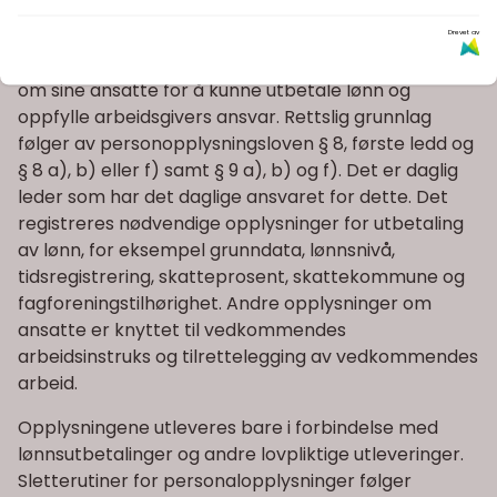
Opplysninger om ansatte
Drevet av
OSLO VVS SENTER AS samler inn personopplysninger
om sine ansatte for å kunne utbetale lønn og
oppfylle arbeidsgivers ansvar. Rettslig grunnlag
følger av personopplysningsloven § 8, første ledd og
§ 8 a), b) eller f) samt § 9 a), b) og f). Det er daglig
leder som har det daglige ansvaret for dette. Det
registreres nødvendige opplysninger for utbetaling
av lønn, for eksempel grunndata, lønnsnivå,
tidsregistrering, skatteprosent, skattekommune og
fagforeningstilhørighet. Andre opplysninger om
ansatte er knyttet til vedkommendes
arbeidsinstruks og tilrettelegging av vedkommendes
arbeid.
Opplysningene utleveres bare i forbindelse med
lønnsutbetalinger og andre lovpliktige utleveringer.
Sletterutiner for personalopplysninger følger