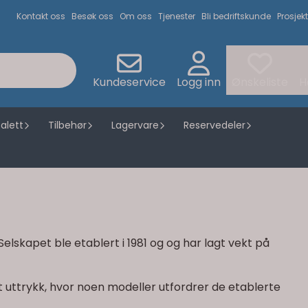
Kontakt oss
Besøk oss
Om oss
Tjenester
Bli bedriftskunde
Prosjekt
Kundeservice
Logg inn
Ønskeliste
H
alett
Tilbehør
Lagervare
Reservedeler
elskapet ble etablert i 1981 og og har lagt vekt på
t uttrykk, hvor noen modeller utfordrer de etablerte