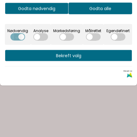
Godta nødvendig
Godta alle
Nødvendig
Analyse
Markedsføring
Målrettet
Egendefinert
Bekreft valg
Drevet av