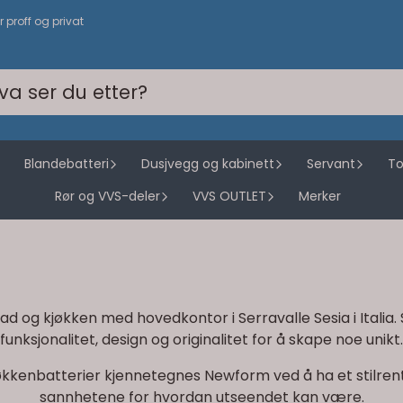
or proff og privat
Blandebatteri
Dusjvegg og kabinett
Servant
To
Rør og VVS-deler
VVS OUTLET
Merker
 og kjøkken med hovedkontor i Serravalle Sesia i Italia. S
funksjonalitet, design og originalitet for å skape noe unikt.
økkenbatterier kjennetegnes Newform ved å ha et stilren
sannhetene for hvordan utseendet kan være.