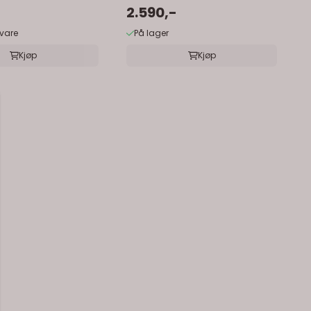
2.590,-
svare
På lager
Kjøp
Kjøp