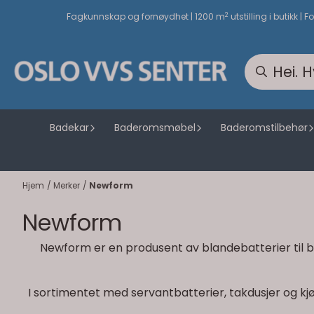
Hopp til innhold
2
Fagkunnskap og fornøydhet | 1200 m
utstilling i butikk | F
Badekar
Baderomsmøbel
Baderomstilbehør
Hjem
/
Merker
/
Newform
Newform
Newform er en produsent av blandebatterier til bad
I sortimentet med servantbatterier, takdusjer og kj