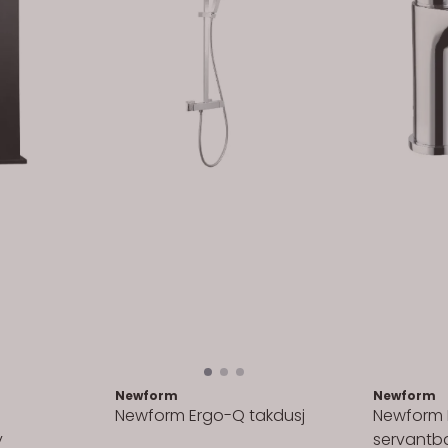
Newform
Newform
Newform Ergo-Q takdusj
Newform 
y
servantba