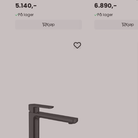
5.140,-
6.890,-
På lager
På lager
Kjøp
Kjøp