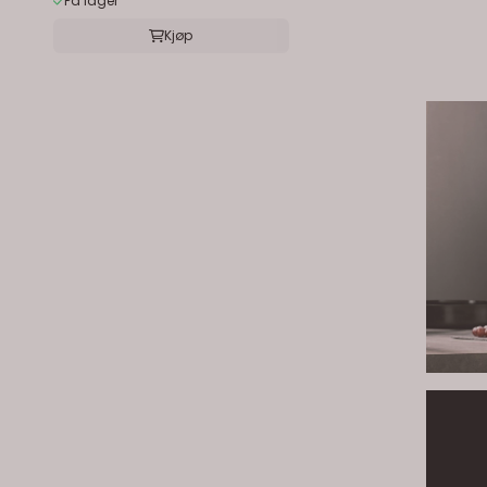
På lager
Kjøp