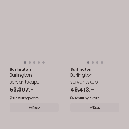
Burlington
Burlington
Burlington
Burlington
servantskap
servantskap
130x55cm med
53.307,-
130x55cm med
49.413,-
benkeplate/underlimt
benkeplate/underlimt
Bestillingsvare
Bestillingsvare
servant
servant
Kjøp
Kjøp