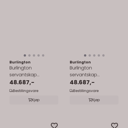
Burlington
Burlington
Burlington
Burlington
servantskap
servantskap
130x55cm med
48.687,-
130x55cm med
48.687,-
benkeplate/underlimt
benkeplate/underlimt
Bestillingsvare
Bestillingsvare
servant
servant
Kjøp
Kjøp