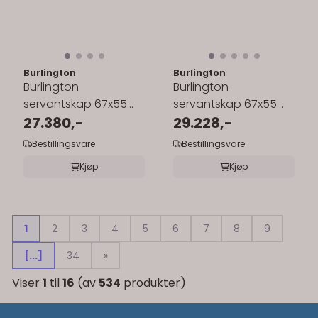
Burlington
Burlington
Burlington
Burlington
servantskap 67x55
servantskap 67x55
cm med
27.380,-
cm med
29.228,-
benkeplate/underlimt
benkeplate/underlimt
Bestillingsvare
Bestillingsvare
servant
servant
Kjøp
Kjøp
1
2
3
4
5
6
7
8
9
[...]
34
»
Viser
1
til
16
(av
534
produkter)