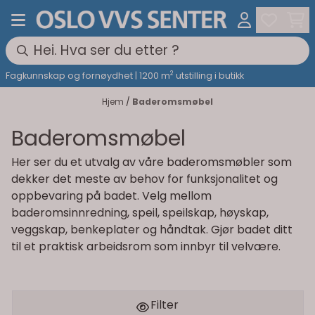
Hopp til innhold
2
Fagkunnskap og fornøydhet | 1200 m
utstilling i butikk
Hjem
/
Baderomsmøbel
Baderomsmøbel
Her ser du et utvalg av våre baderomsmøbler som
dekker det meste av behov for funksjonalitet og
oppbevaring på badet. Velg mellom
baderomsinnredning, speil, speilskap, høyskap,
veggskap, benkeplater og håndtak. Gjør badet ditt
til et praktisk arbeidsrom som innbyr til velvære.
Filter