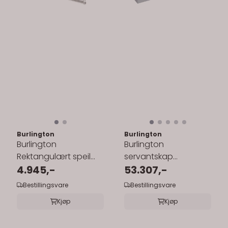
Burlington
Burlington
Burlington
Burlington
Rektangulært speil
servantskap
50x70 cm uten lys
4.945,-
130x55cm med
53.307,-
benkeplate/underlimt
Bestillingsvare
Bestillingsvare
servant
Kjøp
Kjøp