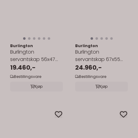
Burlington
Burlington
Burlington
Burlington
servantskap 56x47
servantskap 67x55
cm med Edwardian
19.460,-
cm med
24.960,-
porselensservant
benkeplate/underlimt
Bestillingsvare
Bestillingsvare
servant
Kjøp
Kjøp