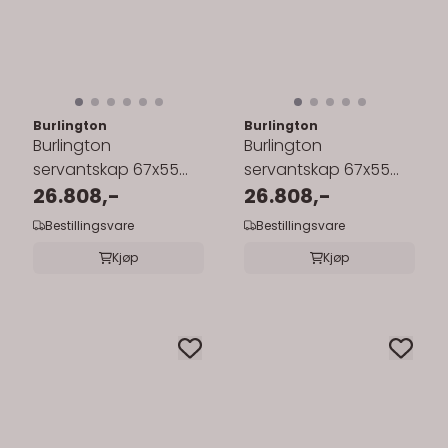
Burlington
Burlington
Burlington
Burlington
servantskap 67x55
servantskap 67x55
cm med
26.808,-
cm med
26.808,-
benkeplate/underlimt
benkeplate/underlimt
Bestillingsvare
Bestillingsvare
servant
servant
Kjøp
Kjøp