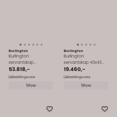
Burlington
Burlington
Burlington
Burlington
servantskap
servantskap 43x43
134x55cm med
53.818,-
cm med Corner
19.460,-
benkeplate/underlimt
komposittservant
Bestillingsvare
Bestillingsvare
servant
Kjøp
Kjøp