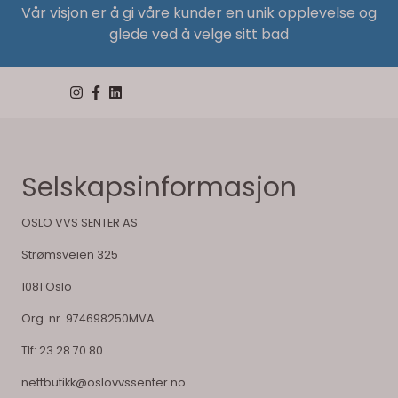
Vår visjon er å gi våre kunder en unik opplevelse og
glede ved å velge sitt bad
Selskapsinformasjon
OSLO VVS SENTER AS
Strømsveien 325
1081 Oslo
Org. nr. 974698250MVA
Tlf:
23 28 70 80
nettbutikk@oslovvssenter.no