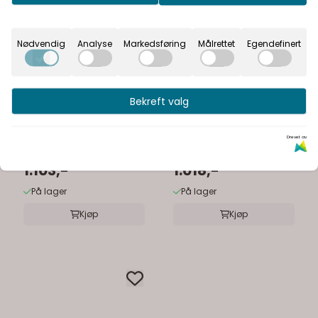
Nødvendig
Analyse
Markedsføring
Målrettet
Egendefinert
Bekreft valg
Smedbo
Smedbo
Smedbo Home
Smedbo House
Drevet av
badekarhåndtak
badekarhåndtak
1.103,-
1.018,-
På lager
På lager
Kjøp
Kjøp