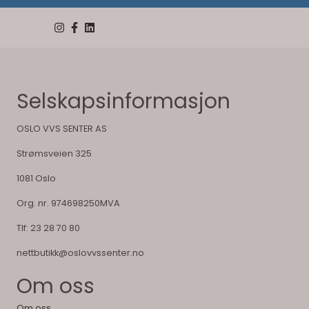
Selskapsinformasjon
OSLO VVS SENTER AS
Strømsveien 325
1081 Oslo
Org. nr. 974698250MVA
Tlf:
23 28 70 80
nettbutikk@oslovvssenter.no
Om oss
Om oss