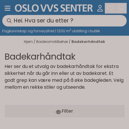
Hopp til innhold
2
Fagkunnskap og fornøydhet | 1200 m
utstilling i butikk
Hjem
/
Baderomstilbehør
/
Badekarhåndtak
Badekarhåndtak
Her ser du et utvalg av badekarhåndtak for ekstra
sikkerhet når du går inn eller ut av badekaret. Et
godt grep kan være med på å øke badegleden. Velg
mellom en rekke stiler og utseende.
Filter