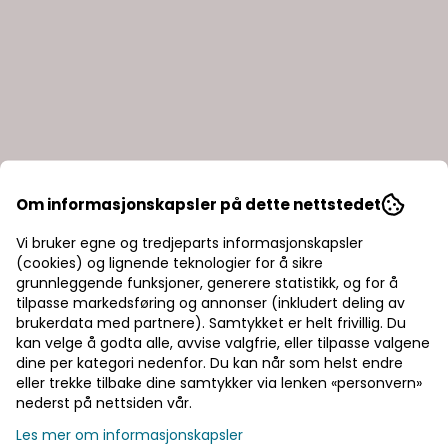
Om informasjonskapsler på dette nettstedet
Sanipro
Contura Shower
Vi bruker egne og tredjeparts informasjonskapsler
Sanipro Classic Plus
Contura Showerama
(cookies) og lignende teknologier for å sikre
grunnleggende funksjoner, generere statistikk, og for å
Firkantet Dusjkabinett
10-5 Classic
tilpasse markedsføring og annonser (inkludert deling av
15.550,-
Pentagonal
15.995,-
23.736,-
brukerdata med partnere). Samtykket er helt frivillig. Du
Dusjkabinett 90x90
Bestillingsvare
På lager
kan velge å godta alle, avvise valgfrie, eller tilpasse valgene
cm
dine per kategori nedenfor. Du kan når som helst endre
Kjøp
Kjøp
eller trekke tilbake dine samtykker via lenken «personvern»
nederst på nettsiden vår.
Les mer om informasjonskapsler