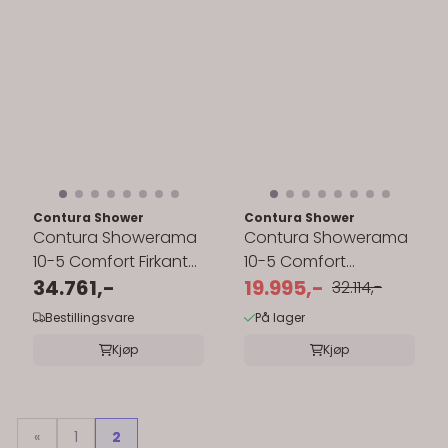
Contura Shower
Contura Shower
Contura Showerama
Contura Showerama
10-5 Comfort Firkantet
10-5 Comfort
Dusjkabinett 90x90
34.761,-
Pentagonal
19.995,-
32.114,-
cm
Dusjkabinett 90x90
Bestillingsvare
På lager
cm
Kjøp
Kjøp
«
1
2