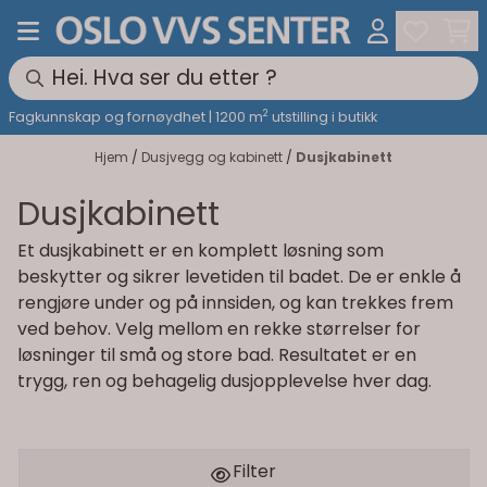
Hopp til innhold
2
Fagkunnskap og fornøydhet | 1200 m
utstilling i butikk
Hjem
/
Dusjvegg og kabinett
/
Dusjkabinett
Dusjkabinett
Et dusjkabinett er en komplett løsning som
beskytter og sikrer levetiden til badet. De er enkle å
rengjøre under og på innsiden, og kan trekkes frem
ved behov. Velg mellom en rekke størrelser for
løsninger til små og store bad. Resultatet er en
trygg, ren og behagelig dusjopplevelse hver dag.
Filter