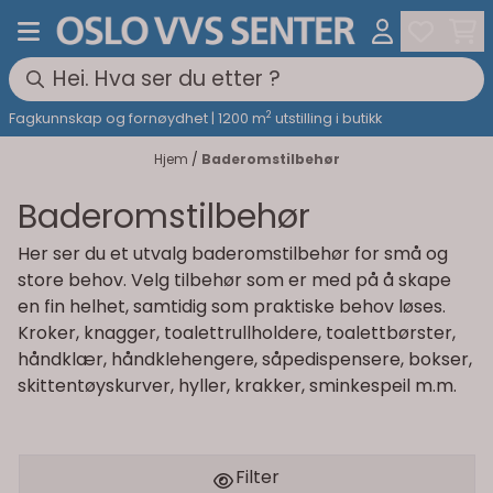
Hopp til innhold
2
Fagkunnskap og fornøydhet | 1200 m
utstilling i butikk
Hjem
/
Baderomstilbehør
Baderomstilbehør
Her ser du et utvalg baderomstilbehør for små og
store behov. Velg tilbehør som er med på å skape
en fin helhet, samtidig som praktiske behov løses.
Kroker, knagger, toalettrullholdere, toalettbørster,
håndklær, håndklehengere, såpedispensere, bokser,
skittentøyskurver, hyller, krakker, sminkespeil m.m.
Filter