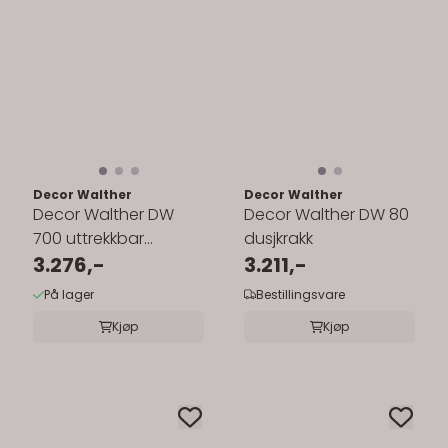
Decor Walther
Decor Walther
Decor Walther DW
Decor Walther DW 80
700 uttrekkbar
dusjkrakk
håndklehenger
3.276,-
3.211,-
På lager
Bestillingsvare
Kjøp
Kjøp