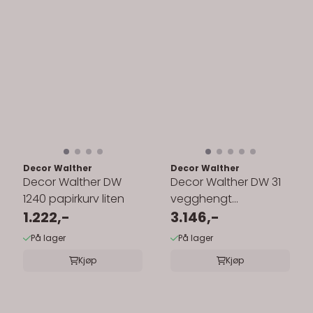
Decor Walther
Decor Walther
Decor Walther DW
Decor Walther DW 31
1240 papirkurv liten
vegghengt
1.222,-
papirbøtte - 3.5 liter
3.146,-
På lager
På lager
Kjøp
Kjøp