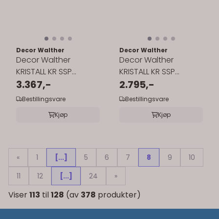
Decor Walther
Decor Walther
Decor Walther
Decor Walther
KRISTALL KR SSP
KRISTALL KR SSP
såpedispenser - matt
3.367,-
såpedispenser - matt
2.795,-
gull pumpe
sort pumpe
Bestillingsvare
Bestillingsvare
Kjøp
Kjøp
«
1
[...]
5
6
7
8
9
10
11
12
[...]
24
»
Viser
113
til
128
(av
378
produkter)