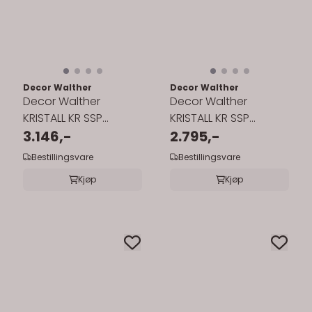
Decor Walther
Decor Walther
Decor Walther
Decor Walther
KRISTALL KR SSP
KRISTALL KR SSP
såpedispenser - gull
3.146,-
såpedispenser - krom
2.795,-
pumpe
pumpe
Bestillingsvare
Bestillingsvare
Kjøp
Kjøp