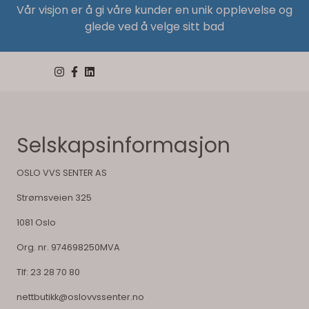
Vår visjon er å gi våre kunder en unik opplevelse og
glede ved å velge sitt bad
Selskapsinformasjon
OSLO VVS SENTER AS
Strømsveien 325
1081 Oslo
Org. nr. 974698250MVA
Tlf:
23 28 70 80
nettbutikk@oslovvssenter.no