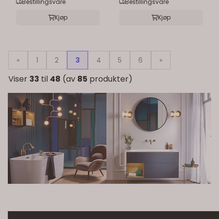
Bestillingsvare
Bestillingsvare
Kjøp
Kjøp
«
1
2
3
4
5
6
»
Viser
33
til
48
(av
85
produkter)