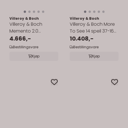
Villeroy & Boch
Villeroy & Boch
Villeroy & Boch
Villeroy & Boch More
Memento 2.0
To See 14 speil 37-160
Vegghengt Servant
4.666,-
cm med belysning
10.408,-
40x26 cm
Bestillingsvare
Bestillingsvare
Kjøp
Kjøp