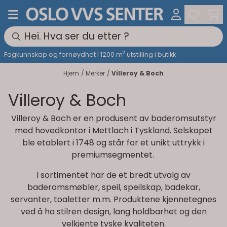
Hopp til innhold
2
Fagkunnskap og fornøydhet | 1200 m
utstilling i butikk
Hjem
/
Merker
/
Villeroy & Boch
Villeroy & Boch
Villeroy & Boch er en produsent av baderomsutstyr
med hovedkontor i Mettlach i Tyskland. Selskapet
ble etablert i 1748 og står for et unikt uttrykk i
premiumsegmentet.
I sortimentet har de et bredt utvalg av
baderomsmøbler, speil, speilskap, badekar,
servanter, toaletter m.m. Produktene kjennetegnes
ved å ha stilren design, lang holdbarhet og den
velkjente tyske kvaliteten.