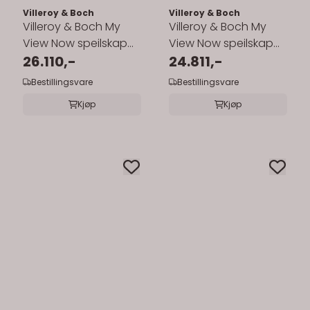
Villeroy & Boch
Villeroy & Boch
Villeroy & Boch My
Villeroy & Boch My
View Now speilskap
View Now speilskap
60-160 cm med
26.110,-
60-160 cm med
24.811,-
belysning
belysning - ...
Bestillingsvare
Bestillingsvare
Kjøp
Kjøp