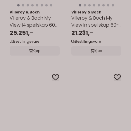
Villeroy & Boch
Villeroy & Boch
Villeroy & Boch My
Villeroy & Boch My
View 14 speilskap 60-
View In speilskap 60-
130 cm med belysning
25.251,-
130 cm med belysning
21.231,-
- ...
Bestillingsvare
Bestillingsvare
Kjøp
Kjøp