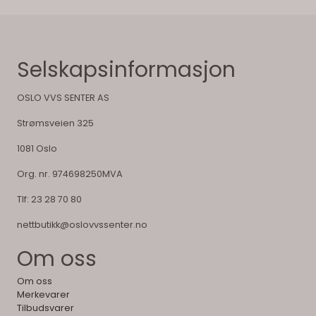
Selskapsinformasjon
OSLO VVS SENTER AS
Strømsveien 325
1081 Oslo
Org. nr. 974698250MVA
Tlf:
23 28 70 80
nettbutikk@oslovvssenter.no
Om oss
Om oss
Merkevarer
Tilbudsvarer