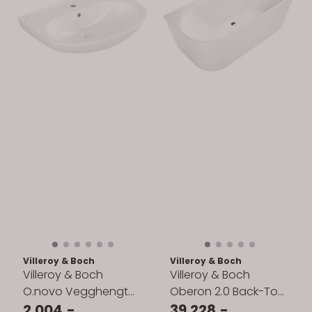
Villeroy & Boch
Villeroy & Boch
Villeroy & Boch
Villeroy & Boch
O.novo Vegghengt
Oberon 2.0 Back-To-
Servant 65x48 cm
2.004,-
Wall Badekar 180x80
39.228,-