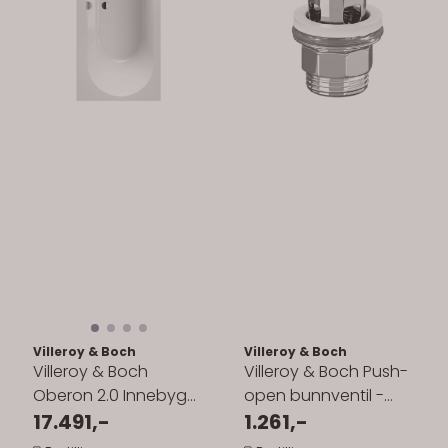
Villeroy & Boch
Villeroy & Boch
Villeroy & Boch
Villeroy & Boch Push-
Oberon 2.0 Innebygd
open bunnventil -
Badekar 170/180 cm
17.491,-
porselen
1.261,-