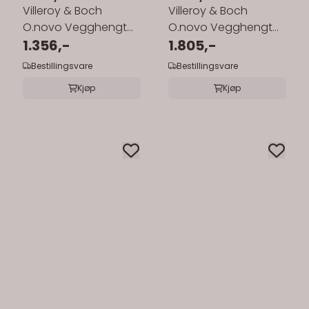
Villeroy & Boch
Villeroy & Boch
O.novo Vegghengt
O.novo Vegghengt
Servant 36x27.5 cm
1.356,-
Servant 40x32 cm
1.805,-
Bestillingsvare
Bestillingsvare
Kjøp
Kjøp