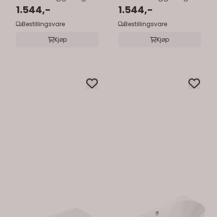
Servant 55x44 cm
1.544,-
Servant 60x46 cm
1.544,-
Bestillingsvare
Bestillingsvare
Kjøp
Kjøp