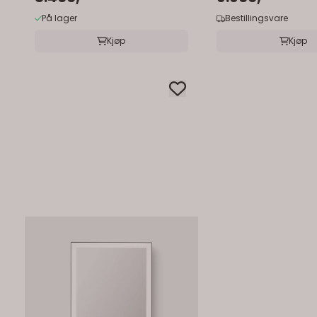
På lager
Bestillingsvare
Kjøp
Kjøp