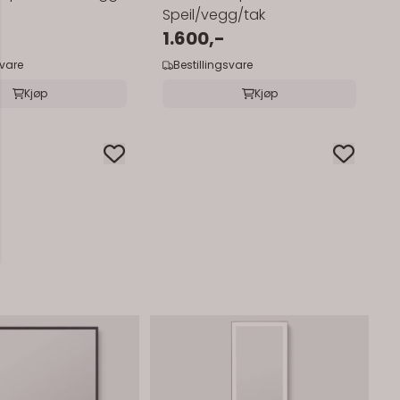
Speil/vegg/tak
1.600,-
svare
Bestillingsvare
Kjøp
Kjøp