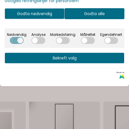
Googles retningslinjer for personvern
3.600,-
2.700,-
Godta nødvendig
Godta alle
Bestillingsvare
Bestilling
Kjøp
Nødvendig
Analyse
Markedsføring
Målrettet
Egendefinert
Bekreft valg
Drevet av