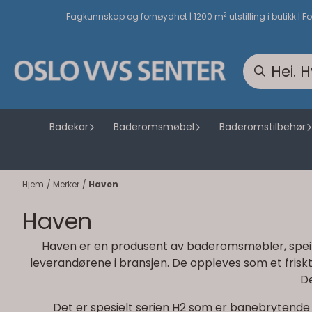
Hopp til innhold
2
Fagkunnskap og fornøydhet | 1200 m
utstilling i butikk | F
Badekar
Baderomsmøbel
Baderomstilbehør
Hjem
/
Merker
/
Haven
Haven
Haven er en produsent av baderomsmøbler, speil o
leverandørene i bransjen. De oppleves som et fris
De
Det er spesielt serien H2 som er banebrytende hv