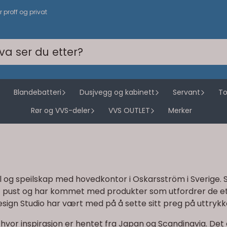
or proff og privat
Blandebatteri
Dusjvegg og kabinett
Servant
To
Rør og VVS-deler
VVS OUTLET
Merker
g speilskap med hovedkontor i Oskarsström i Sverige. Se
kt pust og har kommet med produkter som utfordrer de eta
sign Studio har vært med på å sette sitt preg på uttrykk
or inspirasjon er hentet fra Japan og Scandinavia. Det er 