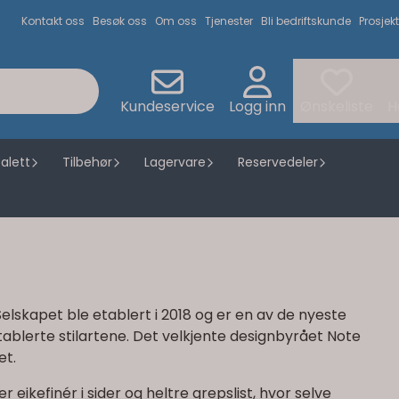
Kontakt oss
Besøk oss
Om oss
Tjenester
Bli bedriftskunde
Prosjekt
Kundeservice
Logg inn
Ønskeliste
H
alett
Tilbehør
Lagervare
Reservedeler
lskapet ble etablert i 2018 og er en av de nyeste
blerte stilartene. Det velkjente designbyrået Note
et.
eikefinér i sider og heltre grepslist, hvor selve