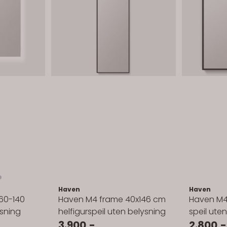
Haven
Haven
60-140
Haven M4 frame 40x146 cm
Haven M4
sning
helfigurspeil uten belysning
speil ute
3.900,-
2.800,-