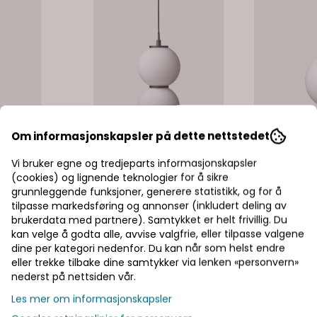
Om informasjonskapsler på dette nettstedet
Vi bruker egne og tredjeparts informasjonskapsler
(cookies) og lignende teknologier for å sikre
grunnleggende funksjoner, generere statistikk, og for å
tilpasse markedsføring og annonser (inkludert deling av
brukerdata med partnere). Samtykket er helt frivillig. Du
kan velge å godta alle, avvise valgfrie, eller tilpasse valgene
dine per kategori nedenfor. Du kan når som helst endre
eller trekke tilbake dine samtykker via lenken «personvern»
nederst på nettsiden vår.
Haven
Haven
Les mer om informasjonskapsler
 - Tak
Haven Lampe L2.02 - Tak
Haven La