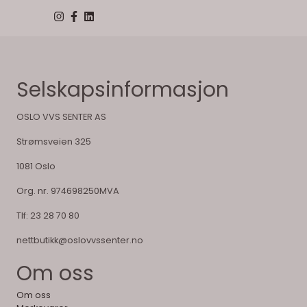
Selskapsinformasjon
OSLO VVS SENTER AS
Strømsveien 325
1081 Oslo
Org. nr. 974698250MVA
Tlf:
23 28 70 80
nettbutikk@oslovvssenter.no
Om oss
Om oss