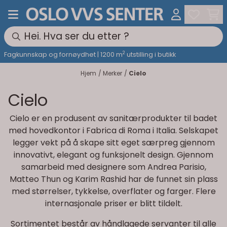
Hopp til innhold
2
Fagkunnskap og fornøydhet | 1200 m
utstilling i butikk
Hjem
/
Merker
/
Cielo
Cielo
Cielo er en produsent av sanitærprodukter til badet
med hovedkontor i Fabrica di Roma i Italia. Selskapet
legger vekt på å skape sitt eget særpreg gjennom
innovativt, elegant og funksjonelt design. Gjennom
samarbeid med designere som Andrea Parisio,
Matteo Thun og Karim Rashid har de funnet sin plass
med størrelser, tykkelse, overflater og farger. Flere
internasjonale priser er blitt tildelt.
Sortimentet består av håndlagede servanter til alle