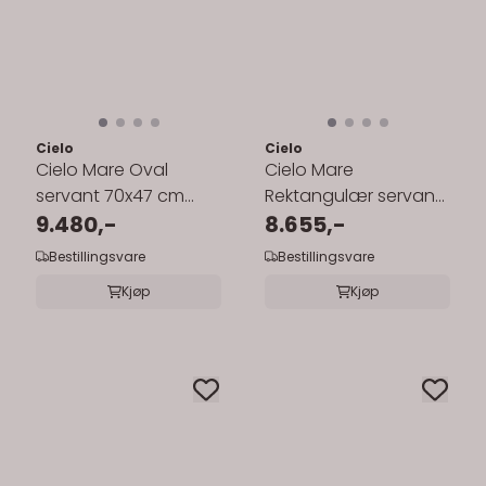
Cielo
Cielo
Cielo Mare Oval
Cielo Mare
servant 70x47 cm
Rektangulær servant
vegg/topp
9.480,-
60x38 cm
8.655,-
toppmontert
Bestillingsvare
Bestillingsvare
Kjøp
Kjøp