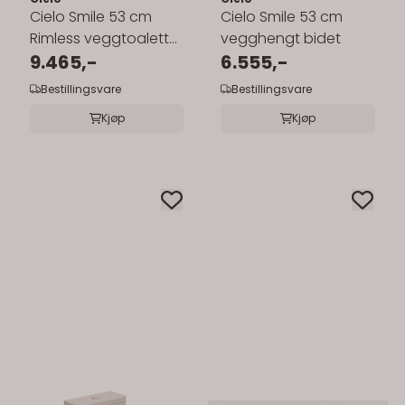
Cielo Smile 53 cm
Cielo Smile 53 cm
Rimless veggtoalett
vegghengt bidet
inkl.sete med
9.465,-
6.555,-
softclose
Bestillingsvare
Bestillingsvare
Kjøp
Kjøp