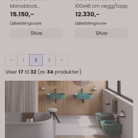
Monoblock
100x46 cm vegg/topp
gulvtoalett inkl.sete
15.150,-
12.330,-
med softclose
Bestillingsvare
Bestillingsvare
Kjøp
Kjøp
«
1
2
3
»
Viser
17
til
32
(av
34
produkter)