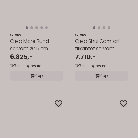
Cielo
Cielo
Cielo Mare Rund
Cielo Shui Comfort
servant ø45 cm
firkantet servant
toppmontert
6.825,-
44x43 cm vegg/topp
7.710,-
Bestillingsvare
Bestillingsvare
Kjøp
Kjøp