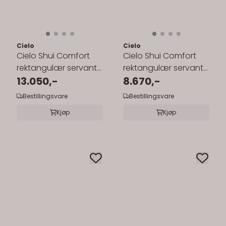
Cielo
Cielo
Cielo Shui Comfort
Cielo Shui Comfort
rektangulær servant
rektangulær servant
100x42 cm
13.050,-
60x40 cm
8.670,-
toppmontering
toppmontering
Bestillingsvare
Bestillingsvare
Kjøp
Kjøp