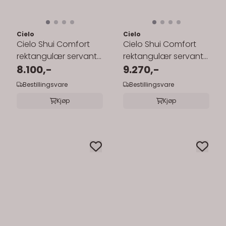
Cielo
Cielo
Cielo Shui Comfort
Cielo Shui Comfort
rektangulær servant
rektangulær servant
60x42 cm
8.100,-
60x43 cm vegg/topp
9.270,-
toppmontering
Bestillingsvare
Bestillingsvare
Kjøp
Kjøp