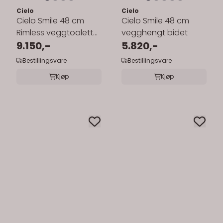
Cielo
Cielo
Cielo Smile 48 cm
Cielo Smile 48 cm
Rimless veggtoalett
vegghengt bidet
inkl.sete med
9.150,-
5.820,-
softclose
Bestillingsvare
Bestillingsvare
Kjøp
Kjøp