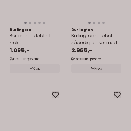
Burlington
Burlington
Burlington dobbel
Burlington dobbel
krok
såpedispenser med
1.095,-
holder
2.965,-
Bestillingsvare
Bestillingsvare
Kjøp
Kjøp