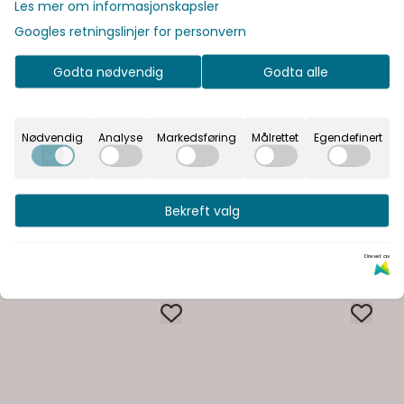
Les mer om informasjonskapsler
Googles retningslinjer for personvern
Godta nødvendig
Godta alle
Burlington
Burlington
Burlington Corner
Burlington CW6 av-
Nødvendig
Analyse
Markedsføring
Målrettet
Egendefinert
servant 60x45 cm -
og overløpssett med
vegghengt
2.965,-
push-open ventil
4.615,-
Bestillingsvare
Bestillingsvare
Bekreft valg
Kjøp
Kjøp
Drevet av