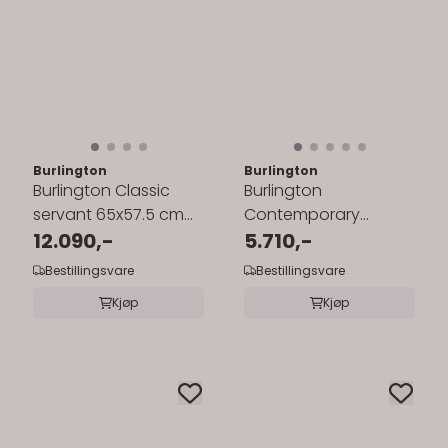
Burlington
Burlington
Burlington Classic
Burlington
servant 65x57.5 cm
Contemporary
inkl.søyle i hvit
12.090,-
servant 58x47 cm
5.710,-
inkl.halvsøyle
Bestillingsvare
Bestillingsvare
Kjøp
Kjøp