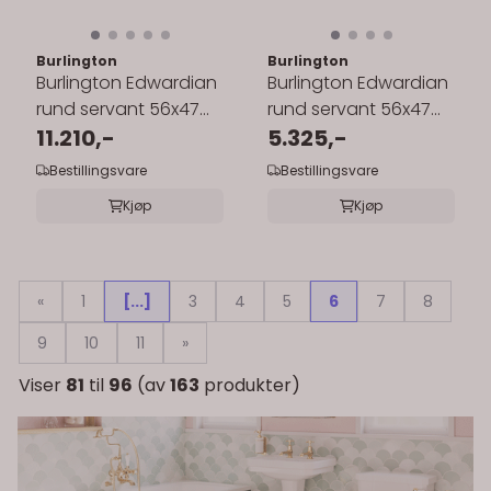
Burlington
Burlington
Burlington Edwardian
Burlington Edwardian
rund servant 56x47
rund servant 56x47
cm inkl.rørstativ i krom
11.210,-
cm inkl.søyle i hvit
5.325,-
Bestillingsvare
Bestillingsvare
Kjøp
Kjøp
«
1
[...]
3
4
5
6
7
8
9
10
11
»
Viser
81
til
96
(av
163
produkter)