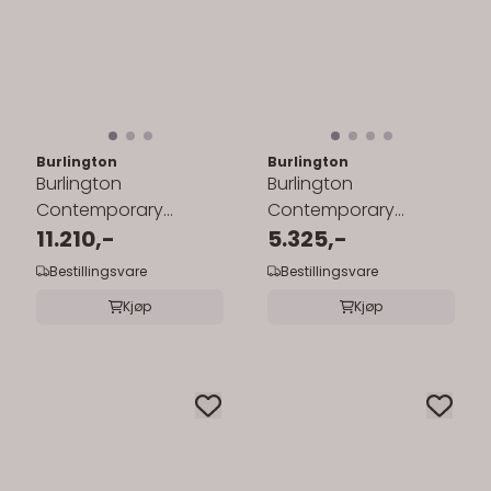
Burlington
Burlington
Burlington
Burlington
Contemporary
Contemporary
servant 58x47 cm
11.210,-
servant 58x47 cm
5.325,-
inkl.rørstativ
inkl.søyle
Bestillingsvare
Bestillingsvare
Kjøp
Kjøp