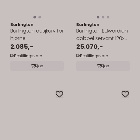
Burlington
Burlington
Burlington dusjkurv for
Burlington Edwardian
hjørne
dobbel servant 120x51
2.085,-
cm inkl.rørstativ
25.070,-
Bestillingsvare
Bestillingsvare
Kjøp
Kjøp