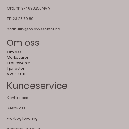
Org. nr. 974698250MVA
Tlf:
23 28 70 80
nettbutikk@oslovvssenter.no
Om oss
Om oss
Merkevarer
Tilbudsvarer
Tjenester
VVS OUTLET
Kundeservice
Kontakt oss
Besøk oss
Frakt og levering
Angrerett og retur