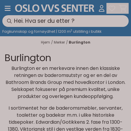
Hopp til innhold
2
Fagkunnskap og fornøydhet | 1200 m
utstilling i butikk
Hjem
/
Merker
/
Burlington
Burlington
Burlington er en merkevare innen den klassiske
retningen av baderomsutstyr og er en del av
Bathroom Brands Group med hovedkontor i London.
Selskapet fokuserer på premium kvalitet, unike
produkter og overlegen kundeoppfølging.
I sortimentet har de baderomsmøbler, servanter,
toaletter og badekar m.m. i ulike historiske
tidsepoker. Edwardian/Gotikkens 2. fase fra 1300-
1380, Viktoriansk stil i den vestlige verden fra 1830-