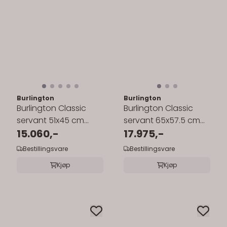
Burlington
Burlington
Burlington Classic
Burlington Classic
servant 51x45 cm
servant 65x57.5 cm
inkl.rørstativ i krom
15.060,-
inkl.rørstativ i krom
17.975,-
Bestillingsvare
Bestillingsvare
Kjøp
Kjøp