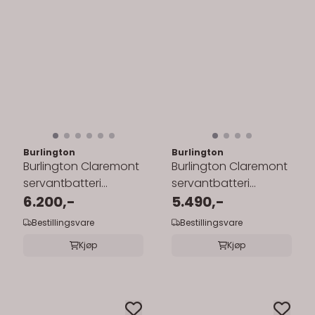
Burlington
Burlington
Burlington Claremont
Burlington Claremont
servantbatteri
servantbatteri
m/pop-up ventil
6.200,-
m/propp og kjede
5.490,-
Bestillingsvare
Bestillingsvare
Kjøp
Kjøp