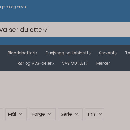
or proff og privat
Blandebatteri
Dusjvegg og kabinett
Servant
To
Rør og VVS-deler
VVS OUTLET
Merker
Mål
Farge
Serie
Pris