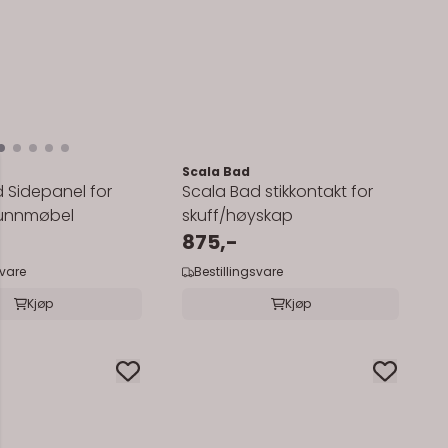
Scala Bad
 Sidepanel for
Scala Bad stikkontakt for
unnmøbel
skuff/høyskap
875,-
svare
Bestillingsvare
Kjøp
Kjøp