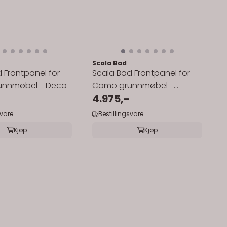
Scala Bad
 Frontpanel for
Scala Bad Frontpanel for
nnmøbel - Deco
Como grunnmøbel -
Liggende spiler
4.975,-
svare
Bestillingsvare
Kjøp
Kjøp