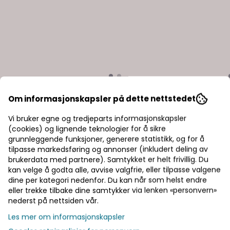
Kaldewei
Scala Bad
Av- og
Kaldewei Lydisolasjonssett
Scala Bad
Om informasjonskapsler på dette nettstedet
BWS for badekar
Como gr
Vi bruker egne og tredjeparts informasjonskapsler
verløp ...
2.080,-
1.000,-
(cookies) og lignende teknologier for å sikre
grunnleggende funksjoner, generere statistikk, og for å
Bestillingsvare
Bestilling
tilpasse markedsføring og annonser (inkludert deling av
Kjøp
brukerdata med partnere). Samtykket er helt frivillig. Du
kan velge å godta alle, avvise valgfrie, eller tilpasse valgene
dine per kategori nedenfor. Du kan når som helst endre
eller trekke tilbake dine samtykker via lenken «personvern»
nederst på nettsiden vår.
Les mer om informasjonskapsler