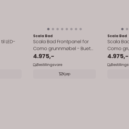
Scala Bad
Scala Bad
il LED-
Scala Bad Frontpanel for
Scala Bad
Como grunnmøbel - Buet
Como gru
liggende spiler
4.975,-
4.975,-
Bestillingsvare
Bestilling
Kjøp