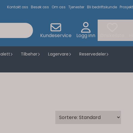
Kontakt oss
Besøk oss
Om oss
Tjenester
Bli bedriftskunde
Prosjekt
Kundeservice
Logg inn
Ønskeliste
H
alett
Tilbehør
Lagervare
Reservedeler