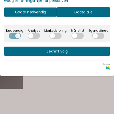
Googles retningslinjer for personvern
Godta nødvendig
Godta alle
Nødvendig
Analyse
Markedsføring
Målrettet
Egendefinert
Bekreft valg
Drevet av