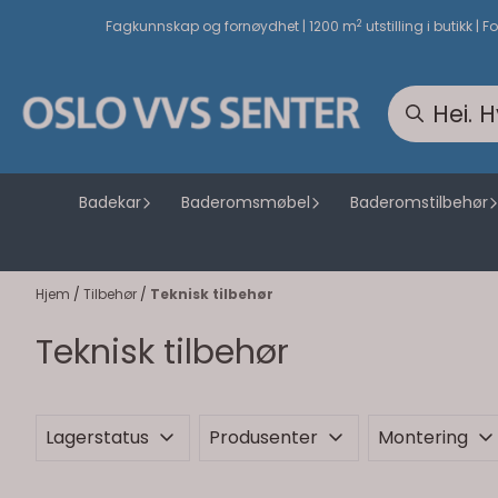
Hopp til innhold
2
Fagkunnskap og fornøydhet | 1200 m
utstilling i butikk | F
Badekar
Baderomsmøbel
Baderomstilbehør
Hjem
/
Tilbehør
/
Teknisk tilbehør
Teknisk tilbehør
Lagerstatus
Produsenter
Montering