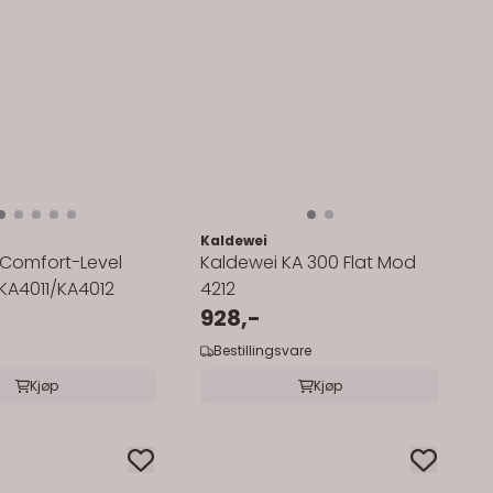
Kaldewei
 Comfort-Level
Kaldewei KA 300 Flat Mod
KA4011/KA4012
4212
928,-
Bestillingsvare
Kjøp
Kjøp