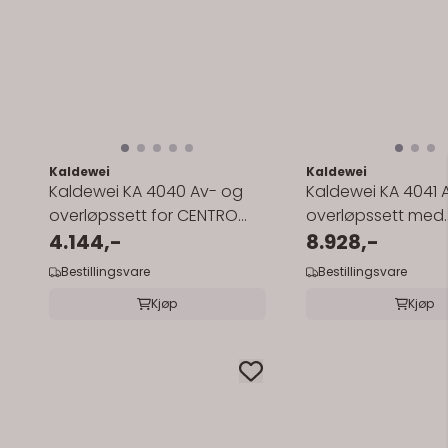
Kaldewei
Kaldewei
Kaldewei KA 4040 Av- og
Kaldewei KA 4041 
overløpssett for CENTRO
overløpssett med
DUO og ELLIPSO DUO
4.144,-
vannpåfylling via o
8.928,-
Bestillingsvare
Bestillingsvare
Kjøp
Kjøp