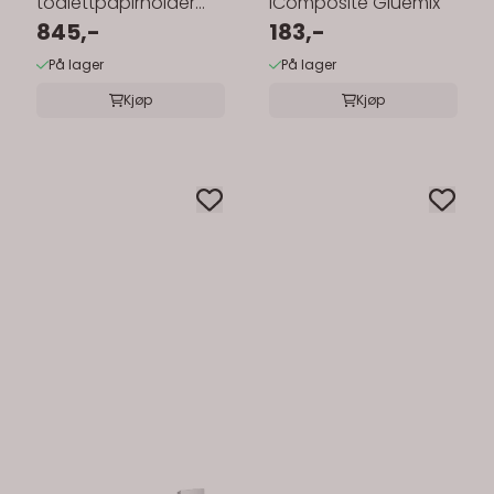
toalettpapirholder
iComposite Gluemix
med lokk
845,-
183,-
På lager
På lager
Kjøp
Kjøp