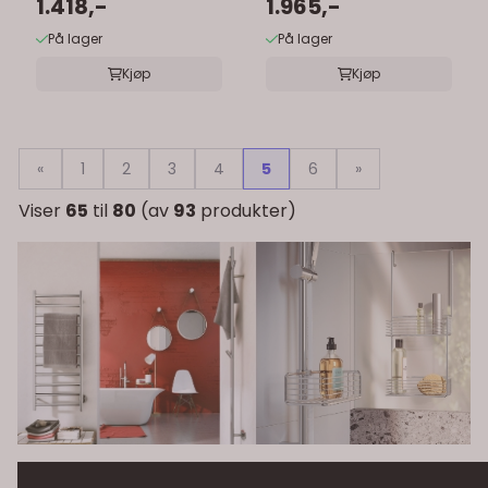
1.418,-
1.965,-
På lager
På lager
Kjøp
Kjøp
«
1
2
3
4
5
6
»
Viser
65
til
80
(av
93
produkter)