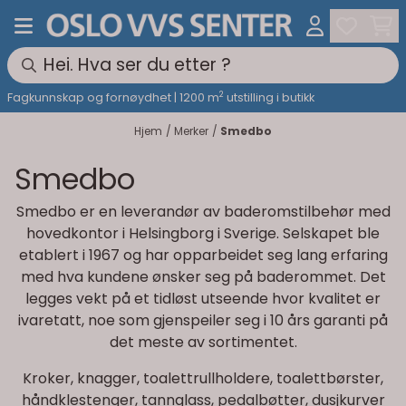
Hopp til innhold
2
Fagkunnskap og fornøydhet | 1200 m
utstilling i butikk
Hjem
/
Merker
/
Smedbo
Smedbo
Smedbo er en leverandør av baderomstilbehør med
hovedkontor i Helsingborg i Sverige. Selskapet ble
etablert i 1967 og har opparbeidet seg lang erfaring
med hva kundene ønsker seg på baderommet. Det
legges vekt på et tidløst utseende hvor kvalitet er
ivaretatt, noe som gjenspeiler seg i 10 års garanti på
det meste av sortimentet.
Kroker, knagger, toalettrullholdere, toalettbørster,
håndklestenger, tannglass, pedalbøtter, dusjkurver