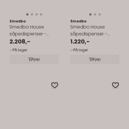
Smedbo
Smedbo
Smedbo House
Smedbo House
såpedispenser -
såpedispenser -
frostet glass
2.208,-
porselen
1.220,-
På lager
På lager
Kjøp
Kjøp