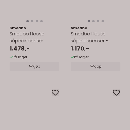
Smedbo
Smedbo
Smedbo House
Smedbo House
såpedispenser
såpedispenser -
1.478,-
frostet glass
1.170,-
På lager
På lager
Kjøp
Kjøp