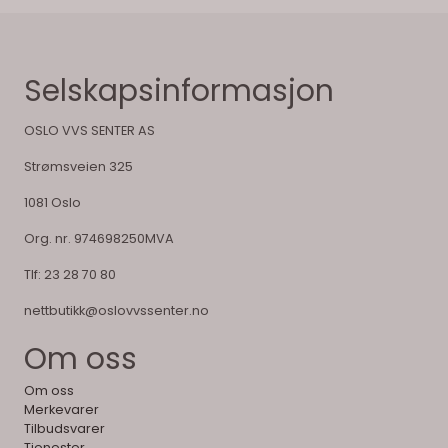
Selskapsinformasjon
OSLO VVS SENTER AS
Strømsveien 325
1081 Oslo
Org. nr. 974698250MVA
Tlf:
23 28 70 80
nettbutikk@oslovvssenter.no
Om oss
Om oss
Merkevarer
Tilbudsvarer
Tjenester