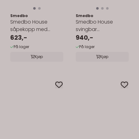
Smedbo
Smedbo
Smedbo House
Smedbo House
såpekopp med
svingbar
holder - porselen
623,-
håndklestang
940,-
På lager
På lager
Kjøp
Kjøp