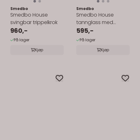
Smedbo
Smedbo
Smedbo House
Smedbo House
svingbar trippelkrok
tannglass med
960,-
holder - frostet glass
595,-
På lager
På lager
Kjøp
Kjøp