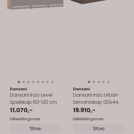
Dansani
Dansani
Dansani Inzo Level
Dansani Inzo Urban
Speilskap 60-120 cm
Servantskap 120x44
11.070,-
cm med sort ramme
19.910,-
for enkel ...
Bestillingsvare
Bestillingsvare
Kjøp
Kjøp