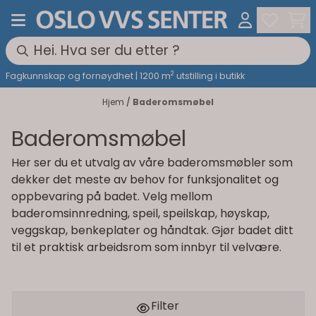
Hopp til innhold
2
Fagkunnskap og fornøydhet | 1200 m
utstilling i butikk
Hjem
/
Baderomsmøbel
Baderomsmøbel
Her ser du et utvalg av våre baderomsmøbler som
dekker det meste av behov for funksjonalitet og
oppbevaring på badet. Velg mellom
baderomsinnredning, speil, speilskap, høyskap,
veggskap, benkeplater og håndtak. Gjør badet ditt
til et praktisk arbeidsrom som innbyr til velvære.
Filter