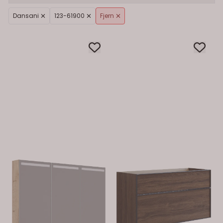
Dansani
123-61900
Fjern