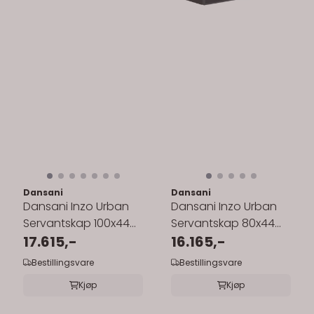
Dansani
Dansani
Dansani Inzo Urban
Dansani Inzo Urban
Servantskap 100x44
Servantskap 80x44
cm med sort ramme
17.615,-
cm med sort ramme
16.165,-
for enkel ...
for enkel ...
Bestillingsvare
Bestillingsvare
Kjøp
Kjøp