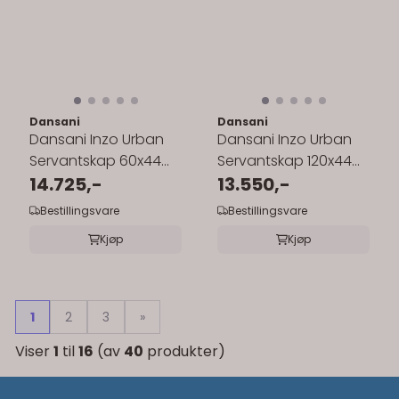
Dansani
Dansani
Dansani Inzo Urban
Dansani Inzo Urban
Servantskap 60x44
Servantskap 120x44
cm med sort ramme
14.725,-
cm med glatt front
13.550,-
for enkel ...
for dobbel ...
Bestillingsvare
Bestillingsvare
Kjøp
Kjøp
1
2
3
»
Viser
1
til
16
(av
40
produkter)