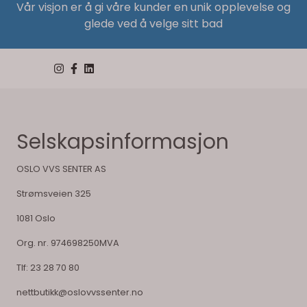
Vår visjon er å gi våre kunder en unik opplevelse og
glede ved å velge sitt bad
Selskapsinformasjon
OSLO VVS SENTER AS
Strømsveien 325
1081 Oslo
Org. nr. 974698250MVA
Tlf:
23 28 70 80
nettbutikk@oslovvssenter.no