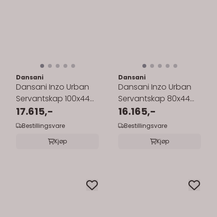
Dansani
Dansani
Dansani Inzo Urban
Dansani Inzo Urban
Servantskap 100x44
Servantskap 80x44
cm med sort ramme
17.615,-
cm med sort ramme
16.165,-
for enkel ...
for enkel ...
Bestillingsvare
Bestillingsvare
Kjøp
Kjøp