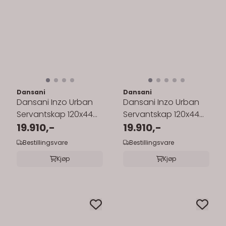
Dansani
Dansani
Dansani Inzo Urban
Dansani Inzo Urban
Servantskap 120x44
Servantskap 120x44
cm med sort ramme
19.910,-
cm med sort ramme
19.910,-
for dobbel ...
for enkel ...
Bestillingsvare
Bestillingsvare
Kjøp
Kjøp