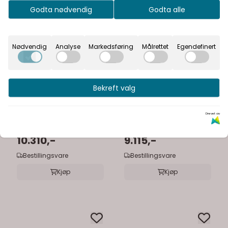
Godta nødvendig
Godta alle
Nødvendig
Analyse
Markedsføring
Målrettet
Egendefinert
Bekreft valg
Dansani
Dansani
Dansani Inzo Urban
Dansani Inzo Urban
Drevet av
Servantskap 80x44
Servantskap 60x44
cm med glatt front
10.310,-
cm med glatt front
9.115,-
for enkel ...
for enkel ...
Bestillingsvare
Bestillingsvare
Kjøp
Kjøp