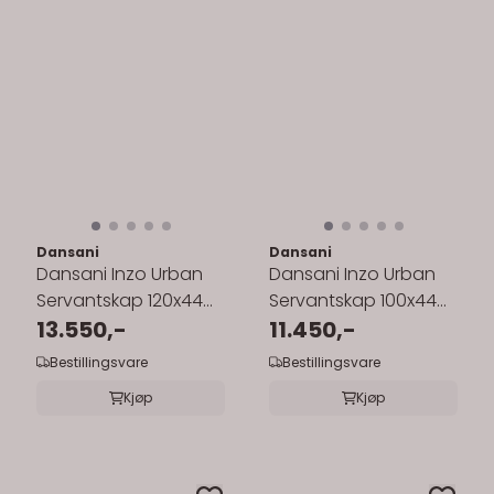
Dansani
Dansani
Dansani Inzo Urban
Dansani Inzo Urban
Servantskap 120x44
Servantskap 100x44
cm med glatt front
13.550,-
cm med glatt front
11.450,-
for enkel ...
for enkel ...
Bestillingsvare
Bestillingsvare
Kjøp
Kjøp