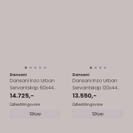
Dansani
Dansani
Dansani Inzo Urban
Dansani Inzo Urban
Servantskap 60x44
Servantskap 120x44
cm med sort ramme
14.725,-
cm med glatt front
13.550,-
for enkel ...
for dobbel ...
Bestillingsvare
Bestillingsvare
Kjøp
Kjøp