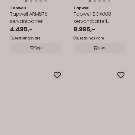
Tapwell
Tapwell
Tapwell ARM878
Tapwell BOX008
servantbatteri
servantbatteri
4.495,-
innebygd
8.995,-
Bestillingsvare
Bestillingsvare
Kjøp
Kjøp