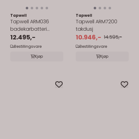
Tapwell
Tapwell
Tapwell ARM036
Tapwell ARM7200
badekarbatteri
takdusj
innebygd
12.495,-
10.946,-
14.595,-
Bestillingsvare
Bestillingsvare
Kjøp
Kjøp