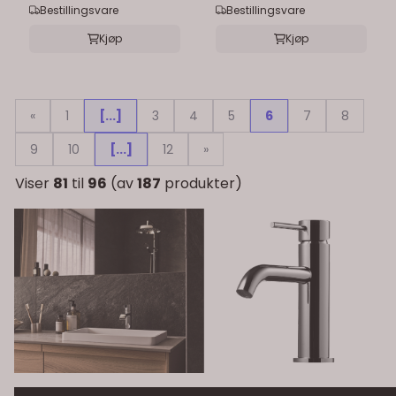
Bestillingsvare
Bestillingsvare
Kjøp
Kjøp
«
1
[...]
3
4
5
6
7
8
9
10
[...]
12
»
Viser
81
til
96
(av
187
produkter)