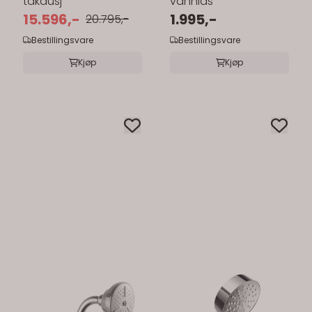
takdusj
vannlås
15.596,-
1.995,-
20.795,-
Bestillingsvare
Bestillingsvare
Kjøp
Kjøp