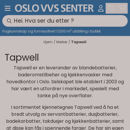
Hopp til innhold
2
Fagkunnskap og fornøydhet | 1200 m
utstilling i butikk
Hjem
/
Merker
/
Tapwell
Tapwell
Tapwell er en leverandør av blandebatterier,
baderomstilbehør og kjøkkenvasker med
hovedkontor i Oslo. Selskapet ble etablert i 2003 og
har vært en utfordrer i markedet, spesielt med
tanke på nye overflater.
I sortimentet kjennetegnes Tapwell ved å ha et
bredt utvalg av servantbatterier, dusjbatterier,
badekarbatter, takdusjer og kjøkkenbatterier, samt
at disse kan fås i spennende farger. De har sin egen