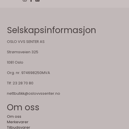
Selskapsinformasjon
OSLO VVS SENTER AS
Strømsveien 325
1081 Oslo
Org. nr. 974698250MVA
Tlf:
23 28 70 80
nettbutikk@oslovvssenter.no
Om oss
Om oss
Merkevarer
Tilbudsvarer