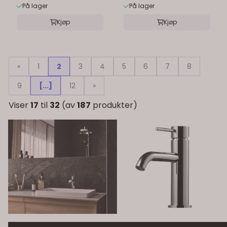
På lager
På lager
Kjøp
Kjøp
«
1
2
3
4
5
6
7
8
9
[...]
12
»
Viser
17
til
32
(av
187
produkter)