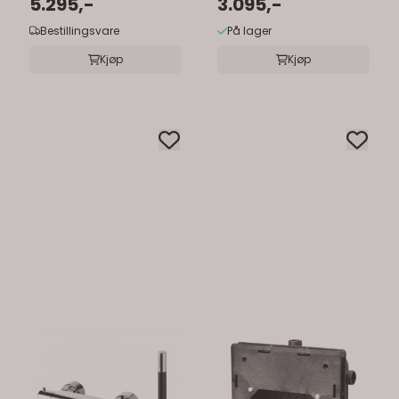
5.295,-
3.095,-
Bestillingsvare
På lager
Kjøp
Kjøp