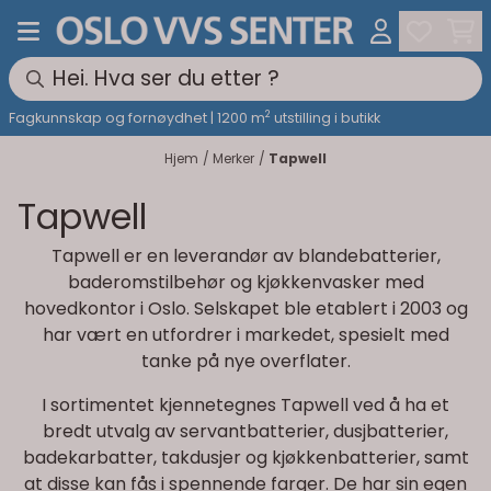
Hopp til innhold
2
Fagkunnskap og fornøydhet | 1200 m
utstilling i butikk
Hjem
/
Merker
/
Tapwell
Tapwell
Tapwell er en leverandør av blandebatterier,
baderomstilbehør og kjøkkenvasker med
hovedkontor i Oslo. Selskapet ble etablert i 2003 og
har vært en utfordrer i markedet, spesielt med
tanke på nye overflater.
I sortimentet kjennetegnes Tapwell ved å ha et
bredt utvalg av servantbatterier, dusjbatterier,
badekarbatter, takdusjer og kjøkkenbatterier, samt
at disse kan fås i spennende farger. De har sin egen