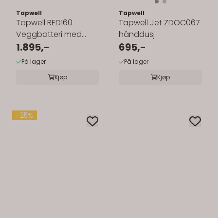
Tapwell
Tapwell
Tapwell RED160
Tapwell Jet ZDOC067
Veggbatteri med
hånddusj
Svingbar Tut
1.895,-
695,-
På lager
På lager
Kjøp
Kjøp
-25%