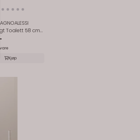
BAGNOALESSI
t Toalett 58 cm
ekant
-
svare
Kjøp