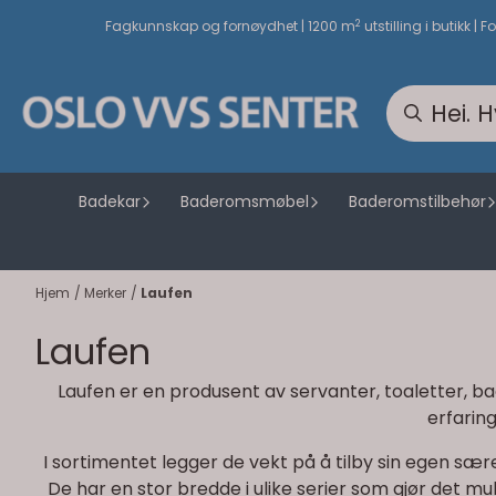
Hopp til innhold
2
Fagkunnskap og fornøydhet | 1200 m
utstilling i butikk | F
Badekar
Baderomsmøbel
Baderomstilbehør
Hjem
/
Merker
/
Laufen
Laufen
Laufen er en produsent av servanter, toaletter, b
erfarin
I sortimentet legger de vekt på å tilby sin egen sær
De har en stor bredde i ulike serier som gjør det mu