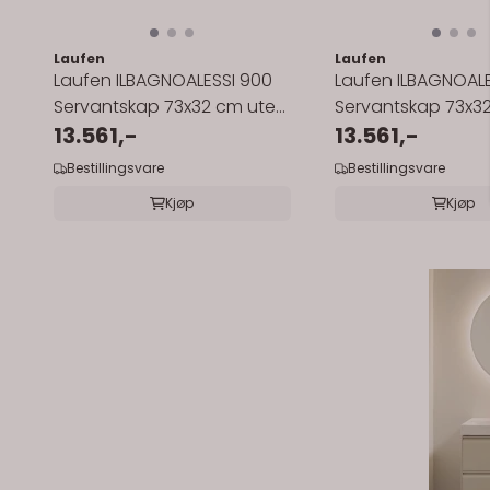
Laufen
Laufen
Laufen ILBAGNOALESSI 900
Laufen ILBAGNOALE
Servantskap 73x32 cm uten
Servantskap 73x3
servant
13.561,-
servant
13.561,-
Bestillingsvare
Bestillingsvare
Kjøp
Kjøp