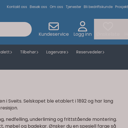
Kontakt oss
Besøk oss
Om oss
Tjenester
Bli bedriftskunde
Prosjekt
Kundeservice
Logg inn
Ønskeliste
H
alett
Tilbehør
Lagervare
Reservedeler
 Sveits. Selskapet ble etablert i 1892 og har lang
esisjon.
g, nedfelling, underliming og frittstående montering.
ett, møbel og badekar. Ønsker du en spesiell farge så