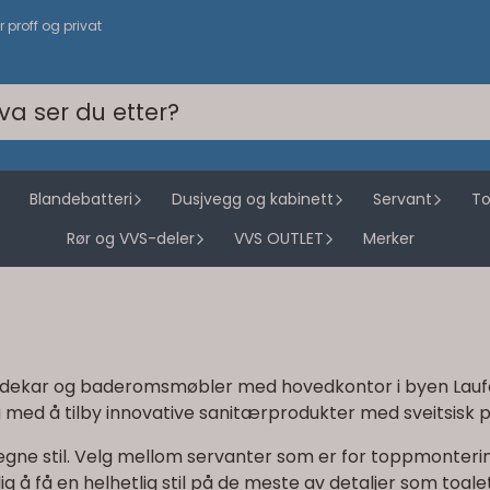
or proff og privat
Blandebatteri
Dusjvegg og kabinett
Servant
To
Rør og VVS-deler
VVS OUTLET
Merker
adekar og baderomsmøbler med hovedkontor i byen Laufen i
g med å tilby innovative sanitærprodukter med sveitsisk pr
egne stil. Velg mellom servanter som er for toppmonterin
lig å få en helhetlig stil på de meste av detaljer som toal