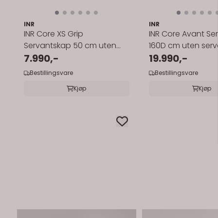
INR
INR
INR Core XS Grip
INR Core Avant Se
Servantskap 50 cm uten
160D cm uten serv
servant
7.990,-
19.990,-
Bestillingsvare
Bestillingsvare
Kjøp
Kjøp