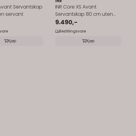
INR
Avant Servantskap
INR Core XS Avant
en servant
Servantskap 80 cm uten
servant
9.490,-
svare
Bestillingsvare
Kjøp
Kjøp