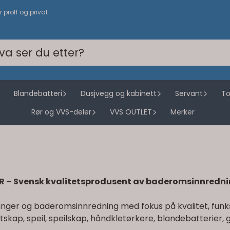
or proff og privat
Blandebatteri
Dusjvegg og kabinett
Servant
To
Rør og VVS-deler
VVS OUTLET
Merker
R – Svensk kvalitetsprodusent av baderomsinnredn
ninger og baderomsinnredning med fokus på kvalitet, funk
ap, speil, speilskap, håndkletørkere, blandebatterier, gra