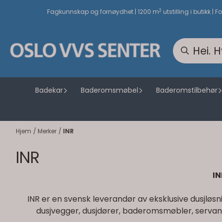
Hopp til innhold
2
Fagkunnskap og fornøydhet | 1200 m
utstilling i butikk | F
Badekar
Baderomsmøbel
Baderomstilbehør
Hjem
/
Merker
/
INR
INR
IN
INR er en svensk leverandør av eksklusive dusjløs
dusjvegger, dusjdører, baderomsmøbler, servantsk