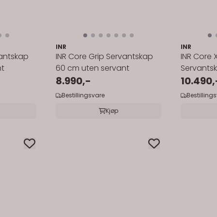
INR
INR
vantskap
INR Core Grip Servantskap
INR Core 
nt
60 cm uten servant
Servants
8.990,-
servant
10.490,
Bestillingsvare
Bestilling
Kjøp