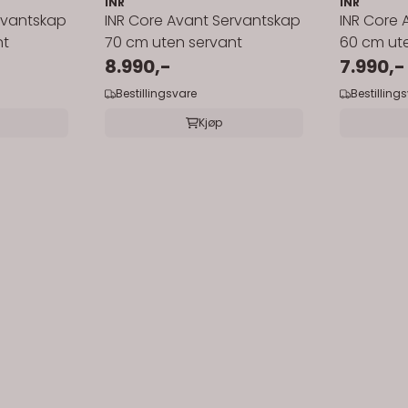
INR
INR
rvantskap
INR Core Avant Servantskap
INR Core 
nt
70 cm uten servant
60 cm ut
8.990,-
7.990,-
Bestillingsvare
Bestilling
Kjøp