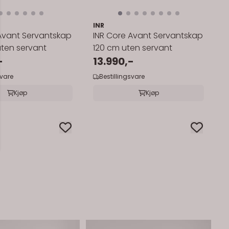
INR
Avant Servantskap
INR Core Avant Servantskap
ten servant
120 cm uten servant
-
13.990,-
svare
Bestillingsvare
Kjøp
Kjøp