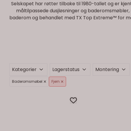
Selskapet har røtter tilbake til 1980-tallet og er kje
måltilpassede dusjløsninger og baderomsmøbler, 
baderom og behandlet med TX Top Extreme™ for maksi
Kategorier
Lagerstatus
Montering
Baderomsmøbel
Fjern