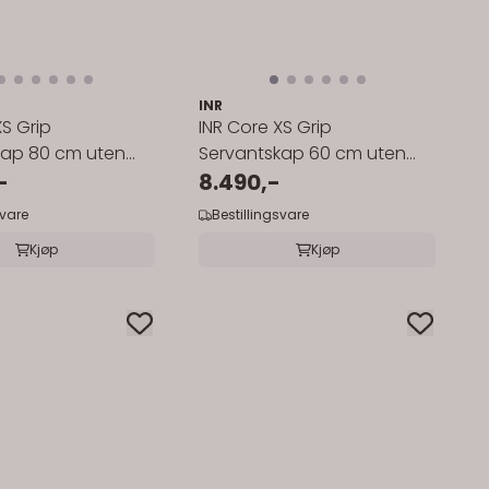
INR
XS Grip
INR Core XS Grip
kap 80 cm uten
Servantskap 60 cm uten
-
servant
8.490,-
svare
Bestillingsvare
Kjøp
Kjøp