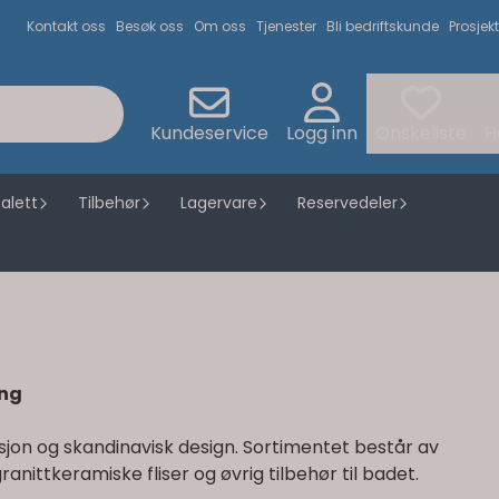
Kontakt oss
Besøk oss
Om oss
Tjenester
Bli bedriftskunde
Prosjekt
Kundeservice
Logg inn
Ønskeliste
H
alett
Tilbehør
Lagervare
Reservedeler
ing
sjon og skandinavisk design. Sortimentet består av
nittkeramiske fliser og øvrig tilbehør til badet.