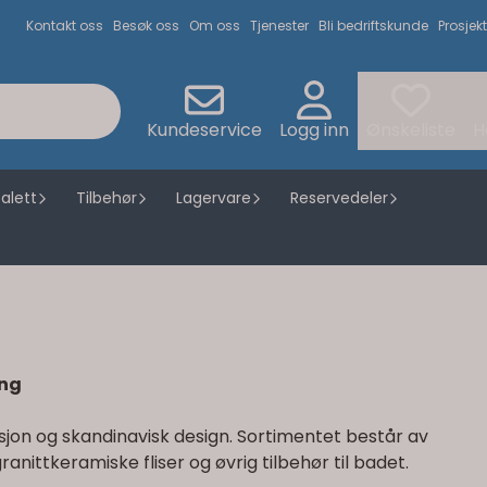
Kontakt oss
Besøk oss
Om oss
Tjenester
Bli bedriftskunde
Prosjekt
Kundeservice
Logg inn
Ønskeliste
H
alett
Tilbehør
Lagervare
Reservedeler
ing
sjon og skandinavisk design. Sortimentet består av
nittkeramiske fliser og øvrig tilbehør til badet.