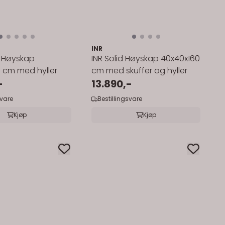
INR
e Høyskap
INR Solid Høyskap 40x40x160
 cm med hyller
cm med skuffer og hyller
-
13.890,-
svare
Bestillingsvare
Kjøp
Kjøp