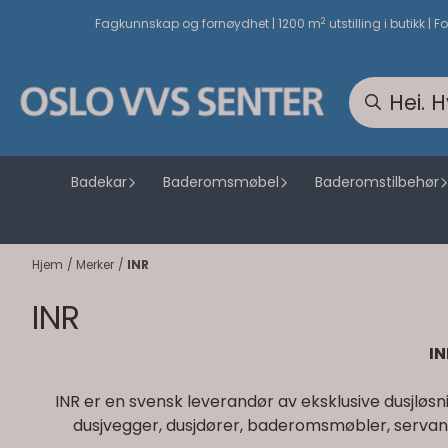
Hopp til innhold
2
Fagkunnskap og fornøydhet | 1200 m
utstilling i butikk | F
Badekar
Baderomsmøbel
Baderomstilbehør
Hjem
/
Merker
/
INR
INR
IN
INR er en svensk leverandør av eksklusive dusjløs
dusjvegger, dusjdører, baderomsmøbler, servantsk