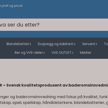
or proff og privat
Blandebatteri
Dusjvegg og kabinett
Servant
To
Rør og VVS-deler
VVS OUTLET
Merker
R – Svensk kvalitetsprodusent av baderomsinnredn
ninger og baderomsinnredning med fokus på kvalitet, funk
ap, speil, speilskap, håndkletørkere, blandebatterier, gra