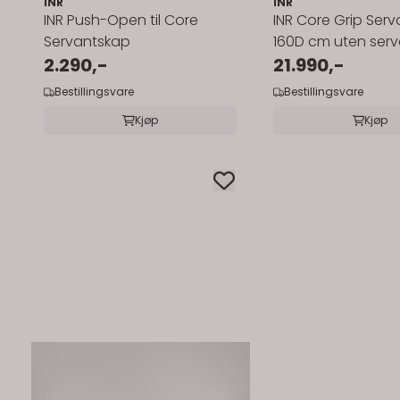
INR
INR
INR Push-Open til Core
INR Core Grip Ser
Servantskap
160D cm uten serv
2.290,-
21.990,-
Bestillingsvare
Bestillingsvare
Kjøp
Kjøp