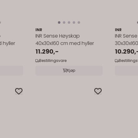
INR
INR
p
INR Sense Høyskap
INR Sens
hyller
40x30x160 cm med hyller
30x30x160
11.290,-
10.290,
Bestillingsvare
Bestilling
Kjøp