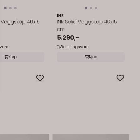
INR
e Veggskap 40x15
INR Solid Veggskap 40x15
cm
5.290,-
svare
Bestillingsvare
Kjøp
Kjøp