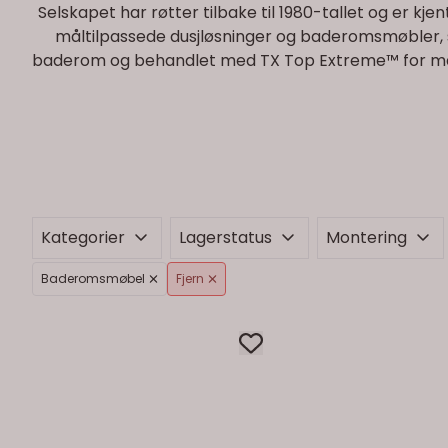
Selskapet har røtter tilbake til 1980-tallet og er kje
måltilpassede dusjløsninger og baderomsmøbler, 
baderom og behandlet med TX Top Extreme™ for maksi
Kategorier
Lagerstatus
Montering
Baderomsmøbel
Fjern