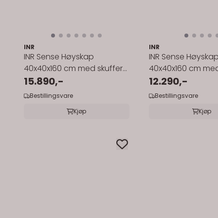
INR
INR
INR Sense Høyskap
INR Sense Høyska
40x40x160 cm med skuffer
40x40x160 cm med 
og hyller
15.890,-
12.290,-
Bestillingsvare
Bestillingsvare
Kjøp
Kjøp