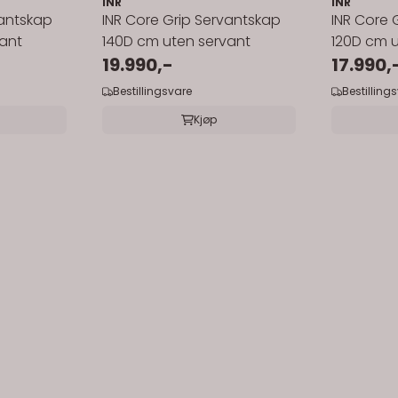
INR
INR
vantskap
INR Core Grip Servantskap
INR Core 
ant
140D cm uten servant
120D cm u
19.990,-
17.990,
Bestillingsvare
Bestilling
Kjøp