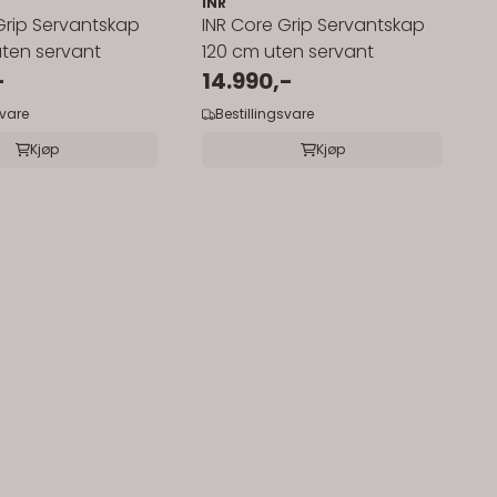
INR
Grip Servantskap
INR Core Grip Servantskap
ten servant
120 cm uten servant
-
14.990,-
svare
Bestillingsvare
Kjøp
Kjøp