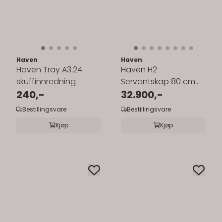
Haven
Haven
Haven Tray A3.24
Haven H2
skuffinnredning
Servantskap 80 cm
240,-
med White Solid
32.900,-
Integrert Servant
Bestillingsvare
Bestillingsvare
Kjøp
Kjøp