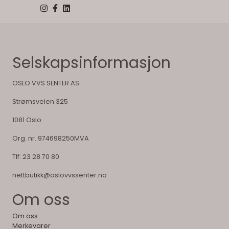
Selskapsinformasjon
OSLO VVS SENTER AS
Strømsveien 325
1081 Oslo
Org. nr. 974698250MVA
Tlf:
23 28 70 80
nettbutikk@oslovvssenter.no
Om oss
Om oss
Merkevarer