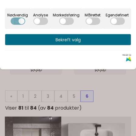
Nødvendig
Analyse
Markedsføring
Målrettet
Egendefinert
Haven
Haven
Haven WC/2 51 cm
Haven Lampe L2.05 -
Bekreft valg
veggtoalett inkl.sete
Speil
12.300,-
1.700,-
Drevet av
Bestillingsvare
Bestillingsvare
Kjøp
Kjøp
«
1
2
3
4
5
6
Viser
81
til
84
(av
84
produkter)