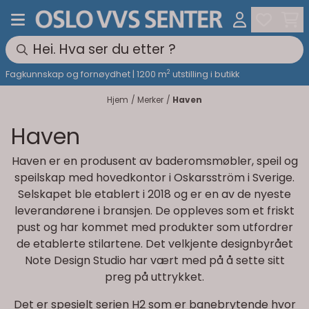
Hopp til innhold
2
Fagkunnskap og fornøydhet | 1200 m
utstilling i butikk
Hjem
/
Merker
/
Haven
Haven
Haven er en produsent av baderomsmøbler, speil og
speilskap med hovedkontor i Oskarsström i Sverige.
Selskapet ble etablert i 2018 og er en av de nyeste
leverandørene i bransjen. De oppleves som et friskt
pust og har kommet med produkter som utfordrer
de etablerte stilartene. Det velkjente designbyrået
Note Design Studio har vært med på å sette sitt
preg på uttrykket.
Det er spesielt serien H2 som er banebrytende hvor