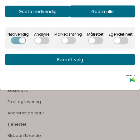
nettbutikk@oslovvssenter.no
Godta nødvendig
Godta alle
Om oss
Om oss
Nødvendig
Analyse
Markedsføring
Målrettet
Egendefinert
Merkevarer
Tilbudsvarer
Tjenester
VVS OUTLET
Bekreft valg
Kundeservice
Drevet av
Kontakt oss
Besøk oss
Frakt og levering
Angrerett og retur
Tjenester
Bli bedriftskunde