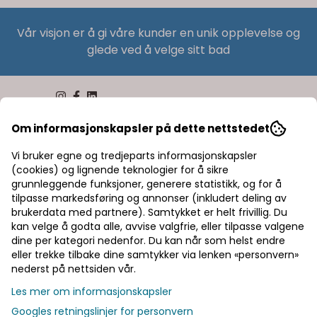
Vår visjon er å gi våre kunder en unik opplevelse og
glede ved å velge sitt bad
Om informasjonskapsler på dette nettstedet
Vi bruker egne og tredjeparts informasjonskapsler
Selskapsinformasjon
(cookies) og lignende teknologier for å sikre
grunnleggende funksjoner, generere statistikk, og for å
tilpasse markedsføring og annonser (inkludert deling av
OSLO VVS SENTER AS
brukerdata med partnere). Samtykket er helt frivillig. Du
kan velge å godta alle, avvise valgfrie, eller tilpasse valgene
Strømsveien 325
dine per kategori nedenfor. Du kan når som helst endre
1081 Oslo
eller trekke tilbake dine samtykker via lenken «personvern»
nederst på nettsiden vår.
Org. nr. 974698250MVA
Les mer om informasjonskapsler
Tlf:
23 28 70 80
Googles retningslinjer for personvern