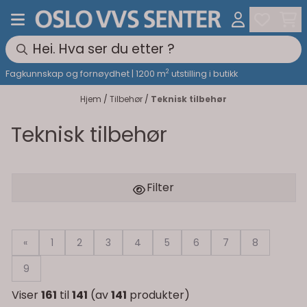
Hopp til innhold
2
Fagkunnskap og fornøydhet | 1200 m
utstilling i butikk
Hjem
/
Tilbehør
/
Teknisk tilbehør
Teknisk tilbehør
Filter
«
1
2
3
4
5
6
7
8
9
Viser
161
til
141
(av
141
produkter)