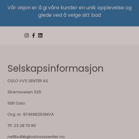
Vår visjon er å gi våre kunder en unik opplevelse og
glede ved å velge sitt bad
Selskapsinformasjon
OSLO VVS SENTER AS
Strømsveien 325
1081 Oslo
Org. nr. 974698250MVA
Tlf:
23 28 70 80
nettbutikk@oslovvssenter.no