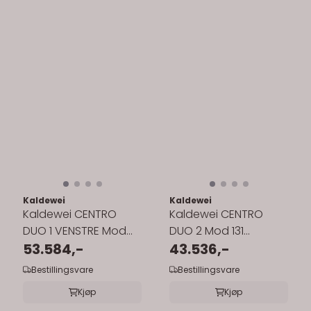
Kaldewei
Kaldewei
Kaldewei CENTRO
Kaldewei CENTRO
DUO 1 VENSTRE Mod
DUO 2 Mod 131
136 Innebygd Badekar
53.584,-
Innebygd Badekar
43.536,-
180x80 cm
170x75 cm
Bestillingsvare
Bestillingsvare
Kjøp
Kjøp