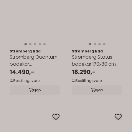
Strømberg Bad
Strømberg Bad
Strømberg Quantum
Strømberg Status
badekar
badekar 170x80 cm
170/180/190cm
14.490,-
innebygd/hjørne
18.290,-
innebygd/nisje/hjørne
Bestillingsvare
Bestillingsvare
Kjøp
Kjøp