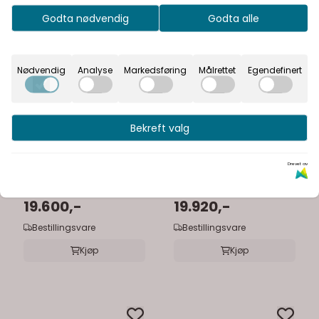
Godta nødvendig
Godta alle
Nødvendig
Analyse
Markedsføring
Målrettet
Egendefinert
Bekreft valg
Kaldewei
Kaldewei
Drevet av
Kaldewei CLASSIC
Kaldewei CLASSIC
DUO Mod 109
DUO Mod 110
Innebygd Badekar
19.600,-
Innebygd Badekar
19.920,-
180x75 cm
180x80 cm
Bestillingsvare
Bestillingsvare
Kjøp
Kjøp