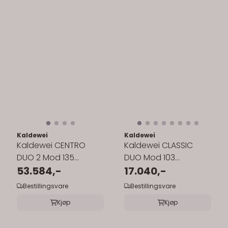
Kaldewei
Kaldewei
Kaldewei CENTRO
Kaldewei CLASSIC
DUO 2 Mod 135
DUO Mod 103
Innebygd Badekar
53.584,-
Innebygd Badekar
17.040,-
180x80 cm
160x70 cm
Bestillingsvare
Bestillingsvare
Kjøp
Kjøp