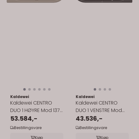
Kaldewei
Kaldewei
Kaldewei CENTRO
Kaldewei CENTRO
DUO 1 HØYRE Mod 137
DUO 1 VENSTRE Mod
Innebygd Badekar
53.584,-
129 Innebygd Badekar
43.536,-
180x80 cm
170x75 cm
Bestillingsvare
Bestillingsvare
Kjøp
Kjøp