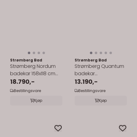
Strømberg Bad
Strømberg Bad
Strømberg Nordum
Strømberg Quantum
badekar 158x118 cm
badekar
innebygd/hjørne
18.790,-
150/160/170cm
13.190,-
innebygd/nisje/hjørne
Bestillingsvare
Bestillingsvare
Kjøp
Kjøp