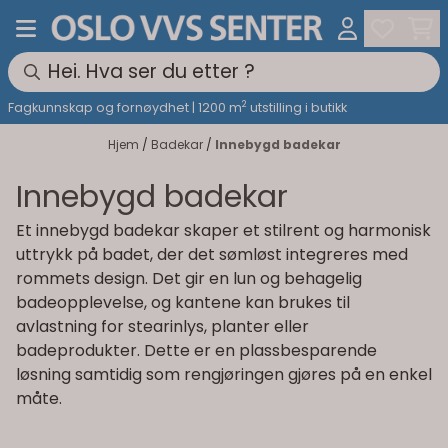
Hopp til innhold
2
Fagkunnskap og fornøydhet | 1200 m
utstilling i butikk
Hjem
/
Badekar
/
Innebygd badekar
Innebygd badekar
Et innebygd badekar skaper et stilrent og harmonisk
uttrykk på badet, der det sømløst integreres med
rommets design. Det gir en lun og behagelig
badeopplevelse, og kantene kan brukes til
avlastning for stearinlys, planter eller
badeprodukter. Dette er en plassbesparende
løsning samtidig som rengjøringen gjøres på en enkel
måte.