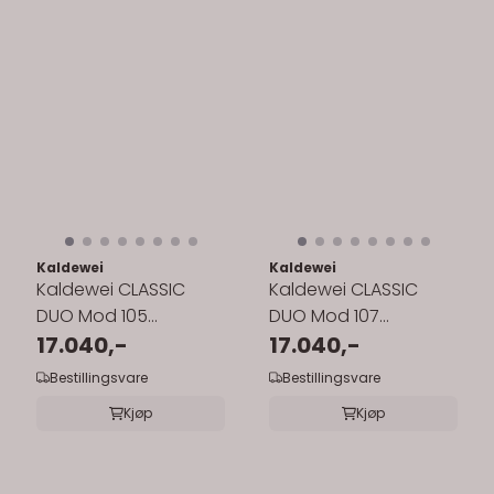
Kaldewei
Kaldewei
Kaldewei CLASSIC
Kaldewei CLASSIC
DUO Mod 105
DUO Mod 107
Innebygd Badekar
17.040,-
Innebygd Badekar
17.040,-
170x70 cm
170x75 cm
Bestillingsvare
Bestillingsvare
Kjøp
Kjøp