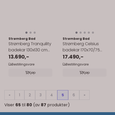
Strømberg Bad
Strømberg Bad
Strømberg Tranquility
Strømberg Celsius
badekar 130x130 cm
badekar 170x70/75
innebygd/hjørne
13.690,-
cm
17.490,-
innebygd/nisje/hjørne
Bestillingsvare
Bestillingsvare
Kjøp
Kjøp
«
1
2
3
4
5
6
»
Viser
65
til
80
(av
87
produkter)