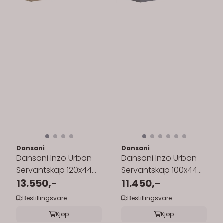
Dansani
Dansani
Dansani Inzo Urban
Dansani Inzo Urban
Servantskap 120x44
Servantskap 100x44
cm med glatt front
13.550,-
cm med glatt front
11.450,-
for enkel ...
for enkel ...
Bestillingsvare
Bestillingsvare
Kjøp
Kjøp