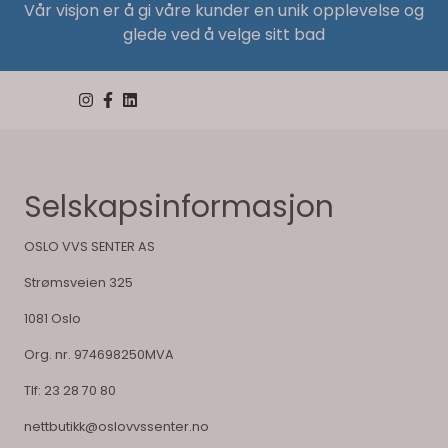
Vår visjon er å gi våre kunder en unik opplevelse og
glede ved å velge sitt bad
Selskapsinformasjon
OSLO VVS SENTER AS
Strømsveien 325
1081 Oslo
Org. nr. 974698250MVA
Tlf:
23 28 70 80
nettbutikk@oslovvssenter.no