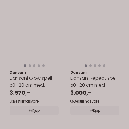
Dansani
Dansani
Dansani Glow speil
Dansani Repeat speil
50-120 cm med
50-120 cm med
belysning
3.570,-
belysning og
3.000,-
sensorbryter
Bestillingsvare
Bestillingsvare
Kjøp
Kjøp