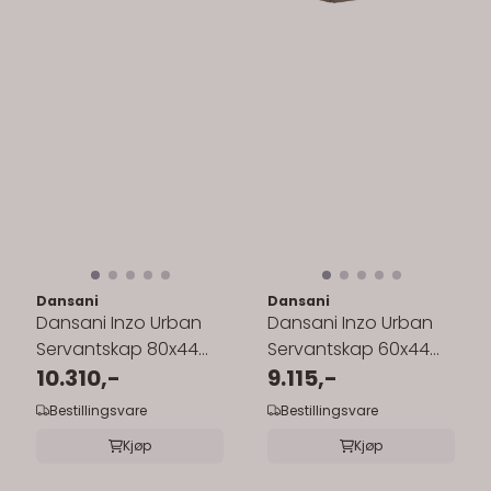
Dansani
Dansani
Dansani Inzo Urban
Dansani Inzo Urban
Servantskap 80x44
Servantskap 60x44
cm med glatt front
10.310,-
cm med glatt front
9.115,-
for enkel ...
for enkel ...
Bestillingsvare
Bestillingsvare
Kjøp
Kjøp