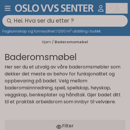
Hopp til innhold
2
Fagkunnskap og fornøydhet | 1200 m
utstilling i butikk
Hjem
/
Baderomsmøbel
Baderomsmøbel
Her ser du et utvalg av våre baderomsmøbler som
dekker det meste av behov for funksjonalitet og
oppbevaring på badet. Velg mellom
baderomsinnredning, speil, speilskap, høyskap,
veggskap, benkeplater og håndtak. Gjør badet ditt
til et praktisk arbeidsrom som innbyr til velvære.
Filter