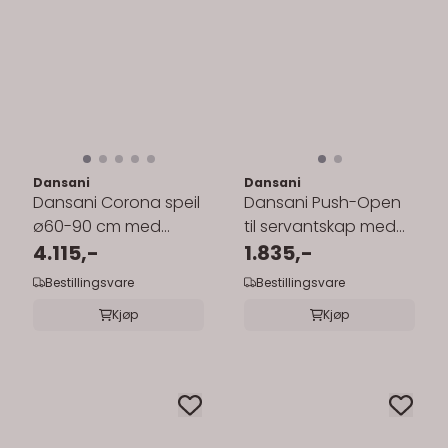
Dansani
Dansani
Dansani Corona speil
Dansani Push-Open
ø60-90 cm med
til servantskap med
belysning
4.115,-
to skuffer
1.835,-
Bestillingsvare
Bestillingsvare
Kjøp
Kjøp