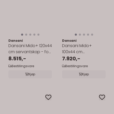
Dansani
Dansani
Dansani Mido+ 120x44
Dansani Mido+
cm servantskap - for
100x44 cm
enkel servant
8.515,-
servantskap - for
7.920,-
enkel servant
Bestillingsvare
Bestillingsvare
Kjøp
Kjøp