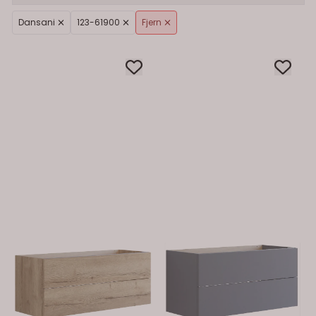
Dansani
123-61900
Fjern