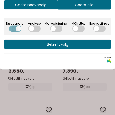
Godta nødvendig
Godta alle
Nødvendig
Analyse
Markedsføring
Målrettet
Egendefinert
Bekreft valg
Dansani
Dansani
Dansani Level speil
Dansani Moon
Drevet av
40-160 cm med
rammespeil ø75-90
belysning
3.650,-
cm med belysning
7.390,-
Bestillingsvare
Bestillingsvare
Kjøp
Kjøp