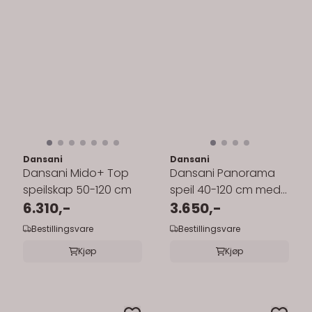
Dansani
Dansani
Dansani Mido+ Top
Dansani Panorama
speilskap 50-120 cm
speil 40-120 cm med
6.310,-
belysning
3.650,-
Bestillingsvare
Bestillingsvare
Kjøp
Kjøp