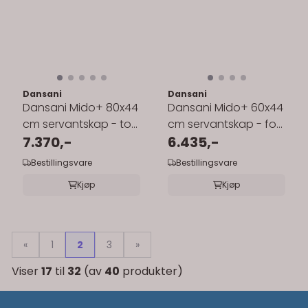
Dansani
Dansani
Dansani Mido+ 80x44
Dansani Mido+ 60x44
cm servantskap - to
cm servantskap - for
skuffer
7.370,-
enkel servant
6.435,-
Bestillingsvare
Bestillingsvare
Kjøp
Kjøp
«
1
2
3
»
Viser
17
til
32
(av
40
produkter)